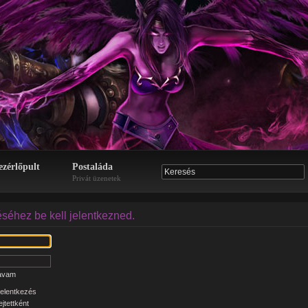
ezérlőpult
Postaláda
Privát üzenetek
éséhez be kell jelentkezned.
zavam
elentkezés
jtettként