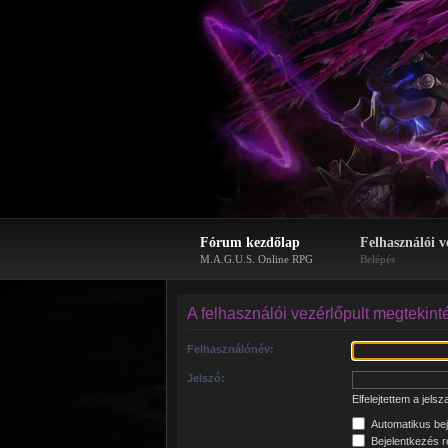
Fórum kezdőlap
Felhasználói v
M.A.G.U.S. Online RPG
Belépés
A felhasználói vezérlőpult megtekint
Felhasználónév:
Jelszó:
Elfelejtettem a jels
Automatikus bej
Bejelentkezés re