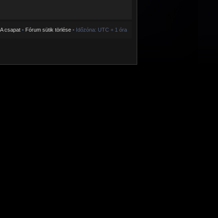
A csapat
•
Fórum sütik törlése
• Időzóna: UTC + 1 óra