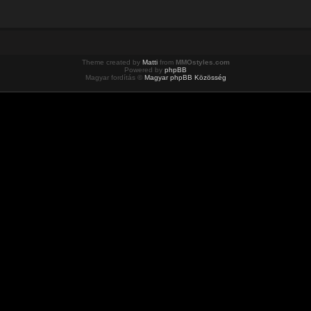
Theme created by
Matti
from
MMOstyles.com
Powered by
phpBB
Magyar fordítás ©
Magyar phpBB Közösség