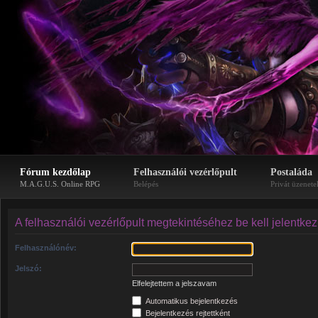
Fórum kezdőlap
Felhasználói vezérlőpult
Postaláda
M.A.G.U.S. Online RPG
Belépés
Privát üzenete
A felhasználói vezérlőpult megtekintéséhez be kell jelentke
Felhasználónév:
Jelszó:
Elfelejtettem a jelszavam
Automatikus bejelentkezés
Bejelentkezés rejtettként