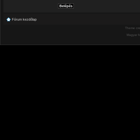
Fórum kezdőlap
Theme cr
Magyar f