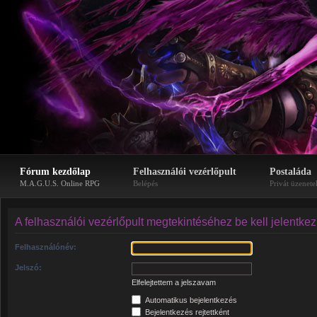
Fórum kezdőlap
Felhasználói vezérlőpult
Postaláda
M.A.G.U.S. Online RPG
Belépés
Privát üzenete
A felhasználói vezérlőpult megtekintéséhez be kell jelentke
Felhasználónév:
Jelszó:
Elfelejtettem a jelszavam
Automatikus bejelentkezés
Bejelentkezés rejtettként