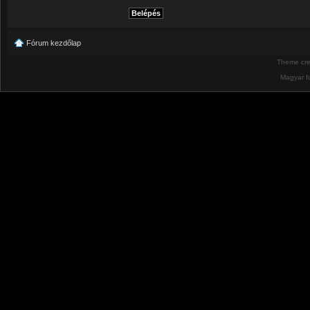
Fórum kezdőlap
Theme cr
Magyar f