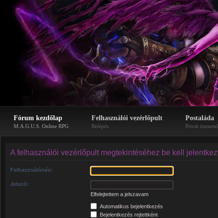
Fórum kezdőlap
Felhasználói vezérlőpult
Postaláda
M.A.G.U.S. Online RPG
Belépés
Privát üzenete
A felhasználói vezérlőpult megtekintéséhez be kell jelentke
Felhasználónév:
Jelszó:
Elfelejtettem a jelszavam
Automatikus bejelentkezés
Bejelentkezés rejtettként