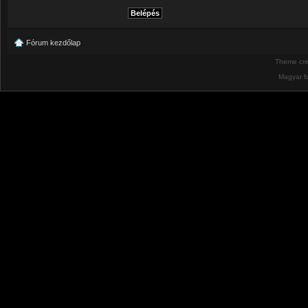
Fórum kezdőlap
Theme cr
Magyar f