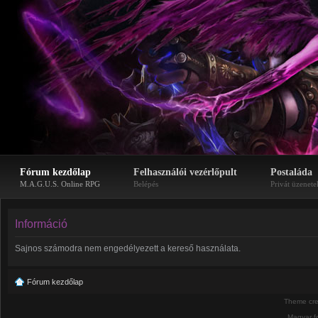
Fórum kezdőlap
Felhasználói vezérlőpult
Postaláda
M.A.G.U.S. Online RPG
Belépés
Privát üzenete
Információ
Sajnos számodra nem engedélyezett a kereső használata.
Fórum kezdőlap
Theme cr
Magyar f