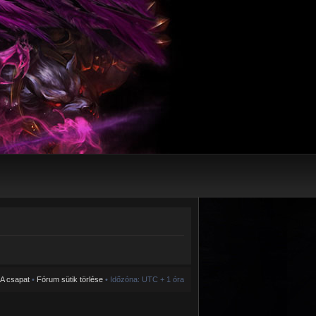
A csapat
•
Fórum sütik törlése
• Időzóna: UTC + 1 óra