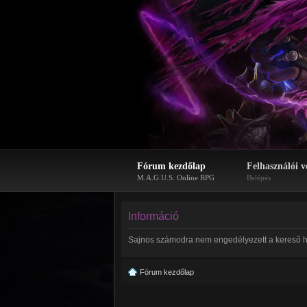
Fórum kezdőlap
Felhasználói v
M.A.G.U.S. Online RPG
Belépés
Információ
Sajnos számodra nem engedélyezett a kereső h
Fórum kezdőlap