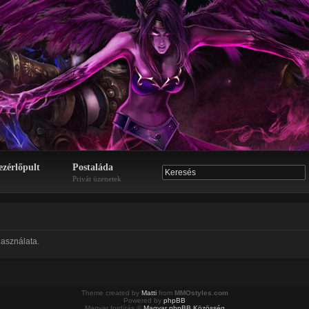
ezérlőpult
Postaláda
Privát üzenetek
asználata.
Theme created by
Matti
from
MMOstyles.com
Powered by
phpBB
Magyar fordítás ©
Magyar phpBB Közösség