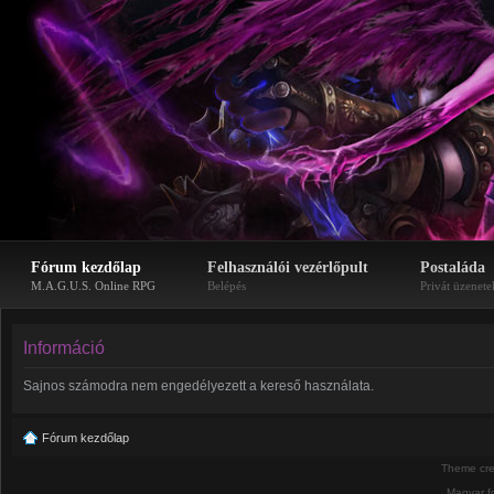
Fórum kezdőlap
Felhasználói vezérlőpult
Postaláda
M.A.G.U.S. Online RPG
Belépés
Privát üzenete
Információ
Sajnos számodra nem engedélyezett a kereső használata.
Fórum kezdőlap
Theme cr
Magyar f