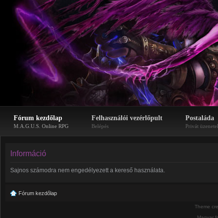
Fórum kezdőlap
Felhasználói vezérlőpult
Postaláda
M.A.G.U.S. Online RPG
Belépés
Privát üzenete
Információ
Sajnos számodra nem engedélyezett a kereső használata.
Fórum kezdőlap
Theme cr
Magyar f