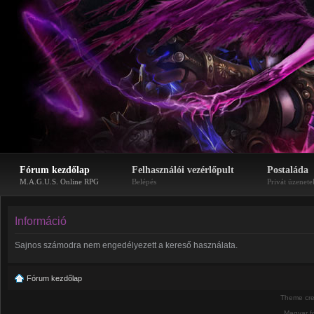
Fórum kezdőlap
Felhasználói vezérlőpult
Postaláda
M.A.G.U.S. Online RPG
Belépés
Privát üzenete
Információ
Sajnos számodra nem engedélyezett a kereső használata.
Fórum kezdőlap
Theme cr
Magyar f