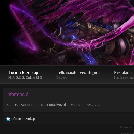
Fórum kezdőlap
Felhasználói vezérlőpult
Postaláda
M.A.G.U.S. Online RPG
Belépés
Privát üzenete
Információ
Sajnos számodra nem engedélyezett a kereső használata.
Fórum kezdőlap
Theme cr
Magyar f