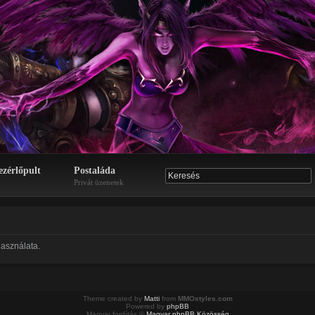
ezérlőpult
Postaláda
Privát üzenetek
asználata.
Theme created by
Matti
from
MMOstyles.com
Powered by
phpBB
Magyar fordítás ©
Magyar phpBB Közösség