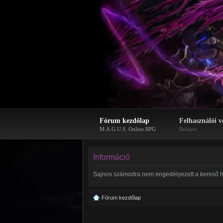
Fórum kezdőlap
Felhasználói v
M.A.G.U.S. Online RPG
Belépés
Információ
Sajnos számodra nem engedélyezett a kereső h
Fórum kezdőlap