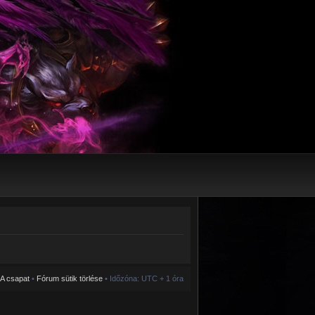
A csapat
•
Fórum sütik törlése
• Időzóna: UTC + 1 óra