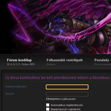
Fórum kezdőlap
Felhasználói vezérlőpult
Postaláda
M.A.G.U.S. Online RPG
Belépés
Privát üzenete
Új téma küldéséhez be kell jelentkezned ebben a fórumban.
Felhasználónév:
Jelszó:
Elfelejtettem a jelszavam
Automatikus bejelentkezés
Bejelentkezés rejtettként