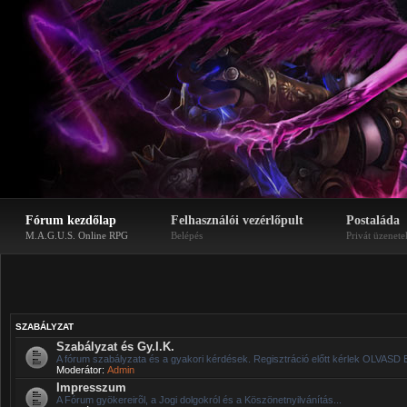
Fórum kezdőlap
Felhasználói vezérlőpult
Postaláda
M.A.G.U.S. Online RPG
Belépés
Privát üzenete
SZABÁLYZAT
Szabályzat és Gy.I.K.
A fórum szabályzata és a gyakori kérdések. Regisztráció előtt kérlek OLVASD 
Moderátor:
Admin
Impresszum
A Fórum gyökereirõl, a Jogi dolgokról és a Köszönetnyilvánítás...