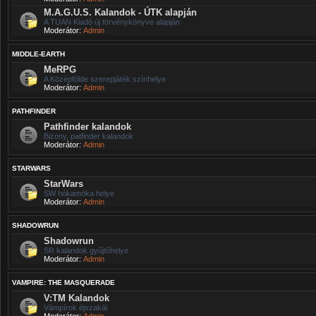
M.A.G.U.S. Kalandok - ÚTK alapján
A TUAN Kiadó új törvénykönyve alapján
Moderátor:
Admin
MIDDLE-EARTH
MeRPG
A Középfölde szerepjáték színhelye
Moderátor:
Admin
PATHFINDER
Pathfinder kalandok
Bizony, patfinder kalandok
Moderátor:
Admin
STARWARS
StarWars
SW hókamóka helye
Moderátor:
Admin
SHADOWRUN
Shadowrun
SR kalandok gyűjtőhelye
Moderátor:
Admin
VAMPIRE: THE MASQUERADE
V:TM Kalandok
Vámpírok éjszakái
Moderátor:
Admin