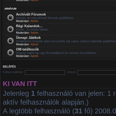
ARHÍVUM
Archívált Fórumok
A lezárt, de még elérhetõ fórumok gyûjtõhelye...
Moderátor:
Admin
Régi Kalandok...
A múlt... Ez történt Velünk...
Moderátor:
Admin
Ünnepi Játékok
A különbözõ ünnepek alatt szervezõdõ, pár napos, poénos kalandok gyûjtõhelye
Moderátor:
Admin
OM-találkozók
Hogyan zajlott egy-egy fórumtalálkozó és verseny készülődése...
Moderátor:
Admin
BELÉPÉS
Felhasználónév:
Jelszó:
KI VAN ITT
Jelenleg
1
felhasználó van jelen: 1 r
aktív felhasználók alapján.)
A legtöbb felhasználó (
31
fő) 2008.01