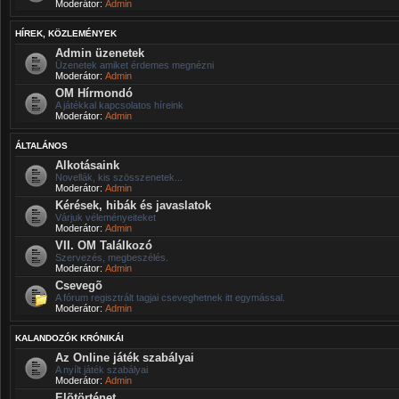
Moderátor:
Admin
HÍREK, KÖZLEMÉNYEK
Admin üzenetek
Üzenetek amiket érdemes megnézni
Moderátor:
Admin
OM Hírmondó
A játékkal kapcsolatos híreink
Moderátor:
Admin
ÁLTALÁNOS
Alkotásaink
Novellák, kis szösszenetek...
Moderátor:
Admin
Kérések, hibák és javaslatok
Várjuk véleményeiteket
Moderátor:
Admin
VII. OM Találkozó
Szervezés, megbeszélés.
Moderátor:
Admin
Csevegõ
A fórum regisztrált tagjai cseveghetnek itt egymással.
Moderátor:
Admin
KALANDOZÓK KRÓNIKÁI
Az Online játék szabályai
A nyílt játék szabályai
Moderátor:
Admin
Elõtörténet