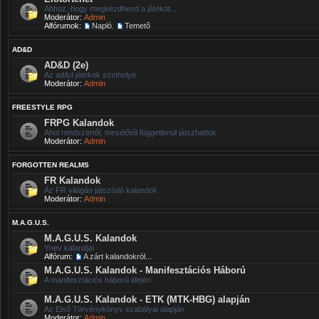
Ahhoz, hogy megkezdhesd a játékot...
Moderátor:
Admin
Alfórumok:
Napló
,
Temetõ
AD&D
AD&D (2e)
Az ad&d játékok színhelye
Moderátor:
Admin
FREESTYLE RPG
FRPG Kalandok
Ahol rendszertől, mesélőtől függetlenül játszhattok.
Moderátor:
Admin
FORGOTTEN REALMS
FR Kalandok
Az FR világán játszódó kalandok
Moderátor:
Admin
M.A.G.U.S.
M.A.G.U.S. Kalandok
Ynev kalandjai
Alfórum:
A zárt kalandokról...
M.A.G.U.S. Kalandok - Manifesztációs Háború
A manifesztációs háború idején
M.A.G.U.S. Kalandok - ETK (MTK-HBG) alapján
Az Első Törvénykönyv szabályai alapján
Moderátor:
Admin