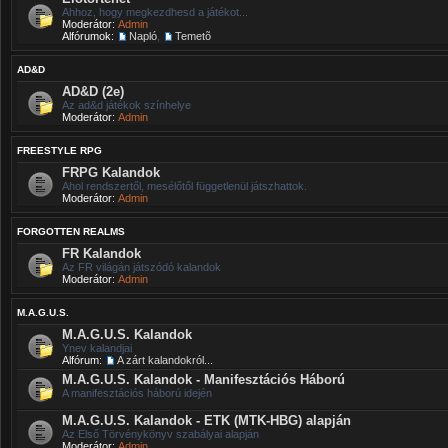
Ahhoz, hogy megkezdhesd a játékot...
Moderátor:
Admin
Alfórumok:
Napló
,
Temetõ
AD&D
AD&D (2e)
Az ad&d játékok színhelye
Moderátor:
Admin
FREESTYLE RPG
FRPG Kalandok
Ahol rendszertől, mesélőtől függetlenül játszhattok.
Moderátor:
Admin
FORGOTTEN REALMS
FR Kalandok
Az FR világán játszódó kalandok
Moderátor:
Admin
M.A.G.U.S.
M.A.G.U.S. Kalandok
Ynev kalandjai
Alfórum:
A zárt kalandokról...
M.A.G.U.S. Kalandok - Manifesztációs Háború
A manifesztációs háború idején
M.A.G.U.S. Kalandok - ETK (MTK-HBG) alapján
Az Első Törvénykönyv szabályai alapján
Moderátor:
Admin