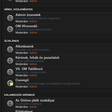
Moderátor:
Admin
HÍREK, KÖZLEMÉNYEK
Admin üzenetek
Üzenetek amiket érdemes megnézni
Moderátor:
Admin
OM Hírmondó
A játékkal kapcsolatos híreink
Moderátor:
Admin
ÁLTALÁNOS
Alkotásaink
Novellák, kis szösszenetek...
Moderátor:
Admin
Kérések, hibák és javaslatok
Várjuk véleményeiteket
Moderátor:
Admin
VII. OM Találkozó
Szervezés, megbeszélés.
Moderátor:
Admin
Csevegõ
A fórum regisztrált tagjai cseveghetnek itt egymással.
Moderátor:
Admin
KALANDOZÓK KRÓNIKÁI
Az Online játék szabályai
A nyílt játék szabályai
Moderátor:
Admin
Elõtörténet