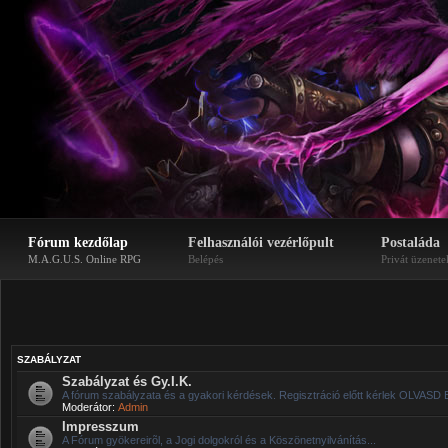
Fórum kezdőlap
Felhasználói vezérlőpult
Postaláda
M.A.G.U.S. Online RPG
Belépés
Privát üzenete
SZABÁLYZAT
Szabályzat és Gy.I.K.
A fórum szabályzata és a gyakori kérdések. Regisztráció előtt kérlek OLVASD 
Moderátor:
Admin
Impresszum
A Fórum gyökereirõl, a Jogi dolgokról és a Köszönetnyilvánítás...