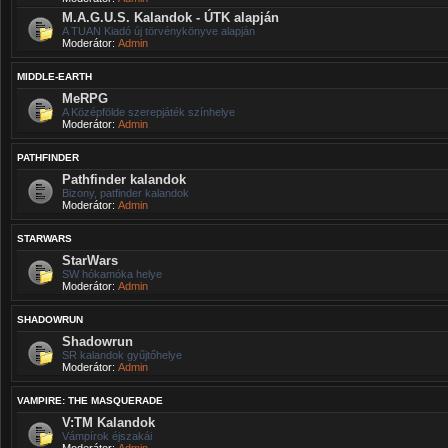
M.A.G.U.S. Kalandok - ÚTK alapján
A TUAN Kiadó új törvénykönyve alapján
Moderátor:
Admin
MIDDLE-EARTH
MeRPG
A Középfölde szerepjáték színhelye
Moderátor:
Admin
PATHFINDER
Pathfinder kalandok
Bizony, patfinder kalandok
Moderátor:
Admin
STARWARS
StarWars
SW hókamóka helye
Moderátor:
Admin
SHADOWRUN
Shadowrun
SR kalandok gyűjtőhelye
Moderátor:
Admin
VAMPIRE: THE MASQUERADE
V:TM Kalandok
Vámpírok éjszakái
Moderátor:
Admin