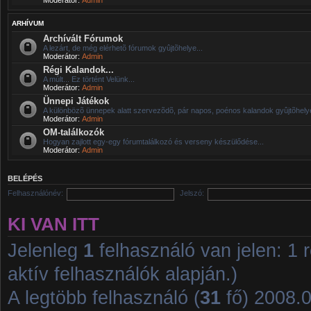
ARHÍVUM
Archívált Fórumok
A lezárt, de még elérhetõ fórumok gyûjtõhelye...
Moderátor:
Admin
Régi Kalandok...
A múlt... Ez történt Velünk...
Moderátor:
Admin
Ünnepi Játékok
A különbözõ ünnepek alatt szervezõdõ, pár napos, poénos kalandok gyûjtõhelye
Moderátor:
Admin
OM-találkozók
Hogyan zajlott egy-egy fórumtalálkozó és verseny készülődése...
Moderátor:
Admin
BELÉPÉS
Felhasználónév:
Jelszó:
KI VAN ITT
Jelenleg
1
felhasználó van jelen: 1 r
aktív felhasználók alapján.)
A legtöbb felhasználó (
31
fő) 2008.01