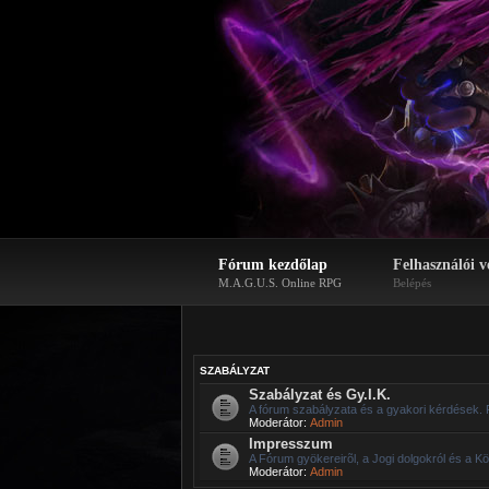
Fórum kezdőlap
Felhasználói v
M.A.G.U.S. Online RPG
Belépés
SZABÁLYZAT
Szabályzat és Gy.I.K.
A fórum szabályzata és a gyakori kérdések. 
Moderátor:
Admin
Impresszum
A Fórum gyökereirõl, a Jogi dolgokról és a Kö
Moderátor:
Admin