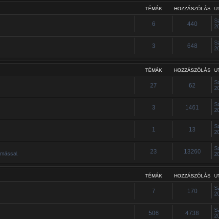
TÉMÁK
HOZZÁSZÓLÁS
U
S
6
440
2
S
3
648
2
TÉMÁK
HOZZÁSZÓLÁS
U
S
27
62
2
S
3
1461
2
S
1
13
2
S
23
13260
ymással.
2
TÉMÁK
HOZZÁSZÓLÁS
U
S
7
170
2
S
506
4738
2