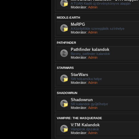
A TUAN Kiadó új törvénykönyve alapján
Moderátor:
Admin
MIDDLE-EARTH
MeRPG
A Középfölde szerepjáték színhelye
Moderátor:
Admin
PATHFINDER
Pathfinder kalandok
Bizony, patfinder kalandok
Moderátor:
Admin
STARWARS
StarWars
SW hókamóka helye
Moderátor:
Admin
SHADOWRUN
Shadowrun
SR kalandok gyűjtőhelye
Moderátor:
Admin
VAMPIRE: THE MASQUERADE
V:TM Kalandok
Vámpírok éjszakái
Moderátor:
Admin