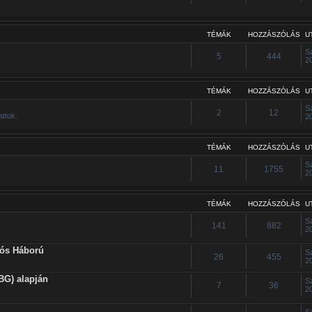
TÉMÁK
HOZZÁSZÓLÁS
U
S
5
444
2
TÉMÁK
HOZZÁSZÓLÁS
U
S
2
12
attok.
2
TÉMÁK
HOZZÁSZÓLÁS
U
S
11
1755
2
TÉMÁK
HOZZÁSZÓLÁS
U
S
141
882
2
iós Háború
S
26
455
2
BG) alapján
S
7
36
2
S