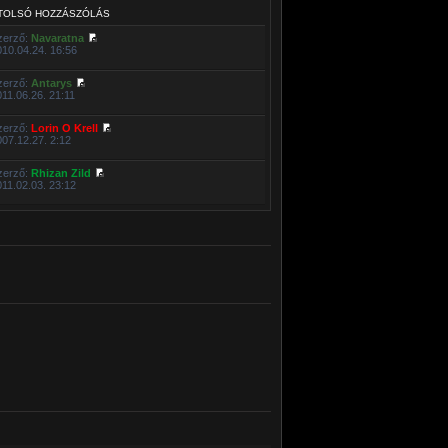
TOLSÓ HOZZÁSZÓLÁS
zerző:
Navaratna
010.04.24. 16:56
zerző:
Antarys
011.06.26. 21:11
zerző:
Lorin O Krell
007.12.27. 2:12
zerző:
Rhizan Zild
011.02.03. 23:12