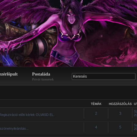
ezérlőpult
Postaláda
Privát üzenetek
TÉMÁK
HOZZÁSZÓLÁS
U
S
2
3
Regisztráció előtt kérlek OLVASD EL.
2
S
4
5
szönetnyilvánítás...
2