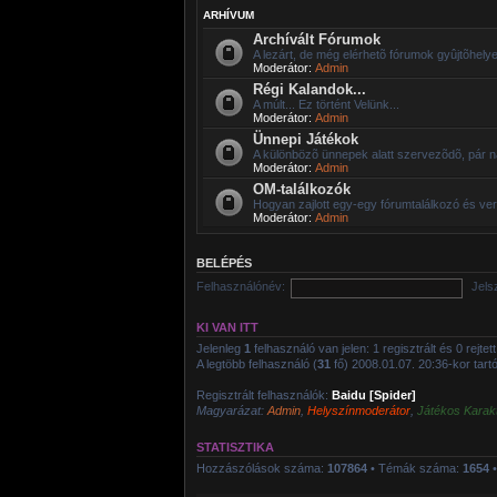
ARHÍVUM
Archívált Fórumok
A lezárt, de még elérhetõ fórumok gyûjtõhelye
Moderátor:
Admin
Régi Kalandok...
A múlt... Ez történt Velünk...
Moderátor:
Admin
Ünnepi Játékok
A különbözõ ünnepek alatt szervezõdõ, pár n
Moderátor:
Admin
OM-találkozók
Hogyan zajlott egy-egy fórumtalálkozó és ve
Moderátor:
Admin
BELÉPÉS
Felhasználónév:
Jels
KI VAN ITT
Jelenleg
1
felhasználó van jelen: 1 regisztrált és 0 rejte
A legtöbb felhasználó (
31
fő) 2008.01.07. 20:36-kor tartóz
Regisztrált felhasználók:
Baidu [Spider]
Magyarázat:
Admin
,
Helyszínmoderátor
,
Játékos Karak
STATISZTIKA
Hozzászólások száma:
107864
• Témák száma:
1654
•