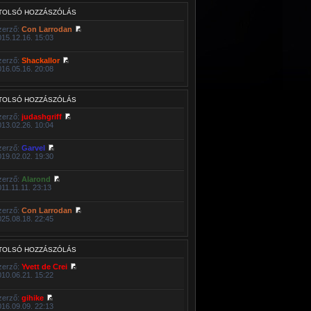
TOLSÓ HOZZÁSZÓLÁS
zerző:
Con Larrodan
015.12.16. 15:03
zerző:
Shackallor
016.05.16. 20:08
TOLSÓ HOZZÁSZÓLÁS
zerző:
judashgriff
013.02.26. 10:04
zerző:
Garvel
019.02.02. 19:30
zerző:
Alarond
011.11.11. 23:13
zerző:
Con Larrodan
025.08.18. 22:45
TOLSÓ HOZZÁSZÓLÁS
zerző:
Yvett de Crei
010.06.21. 15:22
zerző:
gihike
016.09.09. 22:13