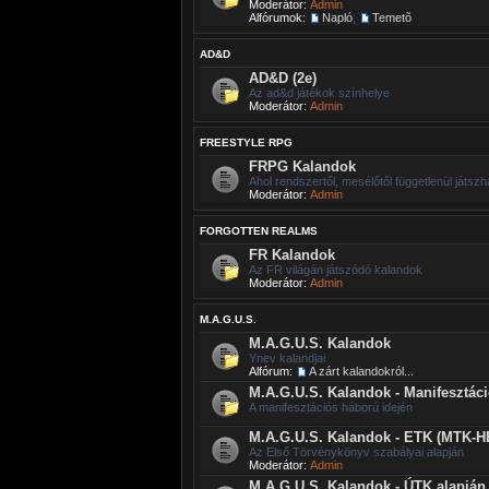
Moderátor:
Admin
Alfórumok:
Napló
,
Temetõ
AD&D
AD&D (2e)
Az ad&d játékok színhelye
Moderátor:
Admin
FREESTYLE RPG
FRPG Kalandok
Ahol rendszertől, mesélőtől függetlenül játszh
Moderátor:
Admin
FORGOTTEN REALMS
FR Kalandok
Az FR világán játszódó kalandok
Moderátor:
Admin
M.A.G.U.S.
M.A.G.U.S. Kalandok
Ynev kalandjai
Alfórum:
A zárt kalandokról...
M.A.G.U.S. Kalandok - Manifesztác
A manifesztációs háború idején
M.A.G.U.S. Kalandok - ETK (MTK-H
Az Első Törvénykönyv szabályai alapján
Moderátor:
Admin
M.A.G.U.S. Kalandok - ÚTK alapján