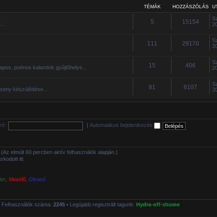
TÉMÁK
HOZZÁSZÓLÁS
U
S
5
15154
...
2
S
111
29170
2
S
15
406
apos, poénos kalandok gyûjtõhelye...
2
S
81
8107
rseny készülődése...
2
zó:
|
Automatikus bejelentkezés
tt (Az elmúlt 60 percben aktív felhasználók alapján.)
kodott itt.
ter
,
Mesélõ
,
Olvasó
 Felhasználók száma:
2245
• Legújabb regisztrált tagunk:
Hydra-off-shume