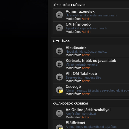
HÍREK, KÖZLEMÉNYEK
Admin üzenetek
Üzenetek amiket érdemes megnézni
Moderátor:
Admin
OM Hírmondó
A játékkal kapcsolatos híreink
Moderátor:
Admin
ÁLTALÁNOS
Alkotásaink
Novellák, kis szösszenetek...
Moderátor:
Admin
Kérések, hibák és javaslatok
Várjuk véleményeiteket
Moderátor:
Admin
VII. OM Találkozó
Szervezés, megbeszélés.
Moderátor:
Admin
Csevegõ
A fórum regisztrált tagjai cseveghetnek itt eg
Moderátor:
Admin
KALANDOZÓK KRÓNIKÁI
Az Online játék szabályai
A nyílt játék szabályai
Moderátor:
Admin
Elõtörténet
Ahhoz, hogy megkezdhesd a játékot...