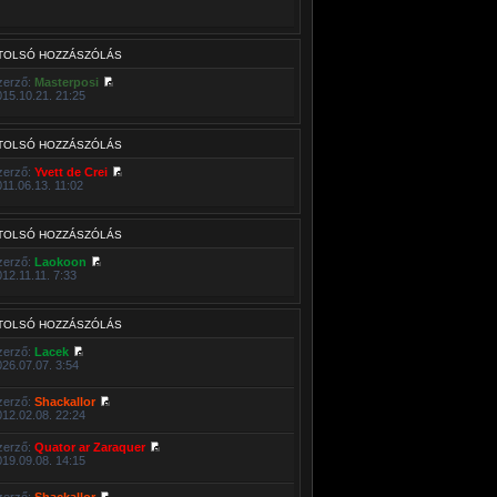
TOLSÓ HOZZÁSZÓLÁS
zerző:
Masterposi
015.10.21. 21:25
TOLSÓ HOZZÁSZÓLÁS
zerző:
Yvett de Crei
011.06.13. 11:02
TOLSÓ HOZZÁSZÓLÁS
zerző:
Laokoon
012.11.11. 7:33
TOLSÓ HOZZÁSZÓLÁS
zerző:
Lacek
026.07.07. 3:54
zerző:
Shackallor
012.02.08. 22:24
zerző:
Quator ar Zaraquer
019.09.08. 14:15
zerző:
Shackallor