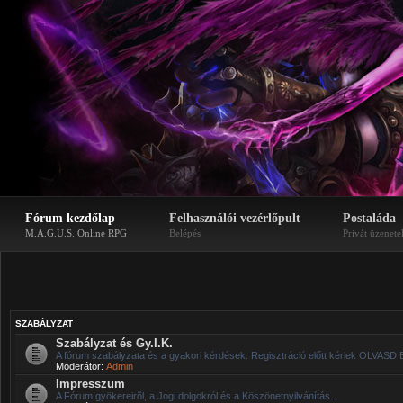
Fórum kezdőlap
Felhasználói vezérlőpult
Postaláda
M.A.G.U.S. Online RPG
Belépés
Privát üzenete
SZABÁLYZAT
Szabályzat és Gy.I.K.
A fórum szabályzata és a gyakori kérdések. Regisztráció előtt kérlek OLVASD 
Moderátor:
Admin
Impresszum
A Fórum gyökereirõl, a Jogi dolgokról és a Köszönetnyilvánítás...