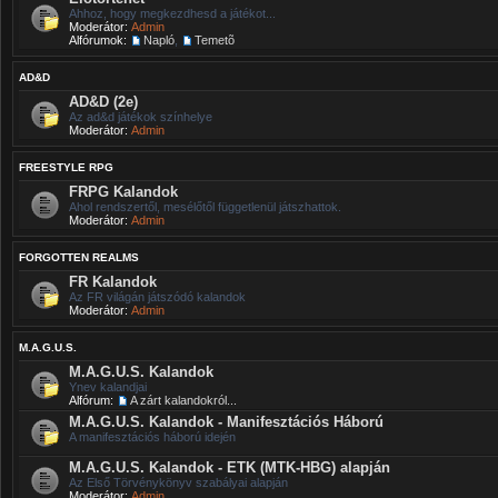
Ahhoz, hogy megkezdhesd a játékot...
Moderátor:
Admin
Alfórumok:
Napló
,
Temetõ
AD&D
AD&D (2e)
Az ad&d játékok színhelye
Moderátor:
Admin
FREESTYLE RPG
FRPG Kalandok
Ahol rendszertől, mesélőtől függetlenül játszhattok.
Moderátor:
Admin
FORGOTTEN REALMS
FR Kalandok
Az FR világán játszódó kalandok
Moderátor:
Admin
M.A.G.U.S.
M.A.G.U.S. Kalandok
Ynev kalandjai
Alfórum:
A zárt kalandokról...
M.A.G.U.S. Kalandok - Manifesztációs Háború
A manifesztációs háború idején
M.A.G.U.S. Kalandok - ETK (MTK-HBG) alapján
Az Első Törvénykönyv szabályai alapján
Moderátor:
Admin