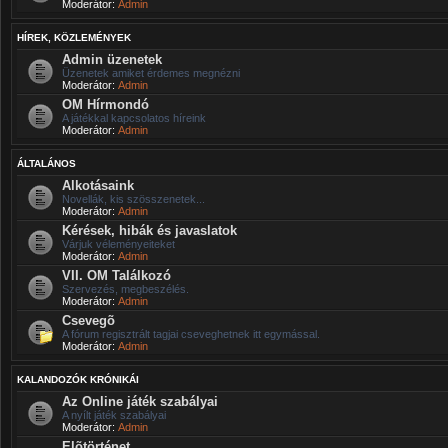
Moderátor:
Admin
HÍREK, KÖZLEMÉNYEK
Admin üzenetek
Üzenetek amiket érdemes megnézni
Moderátor:
Admin
OM Hírmondó
A játékkal kapcsolatos híreink
Moderátor:
Admin
ÁLTALÁNOS
Alkotásaink
Novellák, kis szösszenetek...
Moderátor:
Admin
Kérések, hibák és javaslatok
Várjuk véleményeiteket
Moderátor:
Admin
VII. OM Találkozó
Szervezés, megbeszélés.
Moderátor:
Admin
Csevegõ
A fórum regisztrált tagjai cseveghetnek itt egymással.
Moderátor:
Admin
KALANDOZÓK KRÓNIKÁI
Az Online játék szabályai
A nyílt játék szabályai
Moderátor:
Admin
Elõtörténet