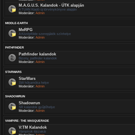
M.A.G.U.S. Kalandok - ÚTK alapján
A TUAN Kiadó új törvénykönyve alapján
Moderátor:
Admin
MIDDLE-EARTH
MeRPG
A Középfölde szerepjáték színhelye
Moderátor:
Admin
PATHFINDER
Pathfinder kalandok
Bizony, patfinder kalandok
Moderátor:
Admin
STARWARS
StarWars
SW hókamóka helye
Moderátor:
Admin
SHADOWRUN
Shadowrun
SR kalandok gyűjtőhelye
Moderátor:
Admin
VAMPIRE: THE MASQUERADE
V:TM Kalandok
Vámpírok éjszakái
Moderátor:
Admin