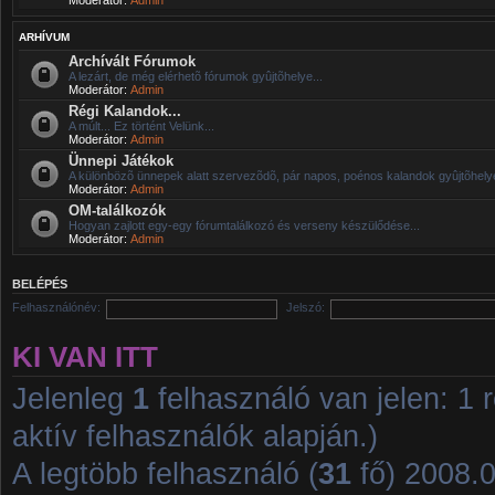
ARHÍVUM
Archívált Fórumok
A lezárt, de még elérhetõ fórumok gyûjtõhelye...
Moderátor:
Admin
Régi Kalandok...
A múlt... Ez történt Velünk...
Moderátor:
Admin
Ünnepi Játékok
A különbözõ ünnepek alatt szervezõdõ, pár napos, poénos kalandok gyûjtõhelye
Moderátor:
Admin
OM-találkozók
Hogyan zajlott egy-egy fórumtalálkozó és verseny készülődése...
Moderátor:
Admin
BELÉPÉS
Felhasználónév:
Jelszó:
KI VAN ITT
Jelenleg
1
felhasználó van jelen: 1 r
aktív felhasználók alapján.)
A legtöbb felhasználó (
31
fő) 2008.01