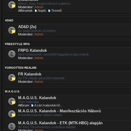
Ahhoz, hogy megkezdhesd a játékot...
Moderátor:
Admin
Alfórumok:
Napló
,
Temetõ
AD&D
AD&D (2e)
Az ad&d játékok színhelye
Moderátor:
Admin
FREESTYLE RPG
FRPG Kalandok
Ahol rendszertől, mesélőtől függetlenül játszhattok.
Moderátor:
Admin
FORGOTTEN REALMS
FR Kalandok
Az FR világán játszódó kalandok
Moderátor:
Admin
M.A.G.U.S.
M.A.G.U.S. Kalandok
Ynev kalandjai
Alfórum:
A zárt kalandokról...
M.A.G.U.S. Kalandok - Manifesztációs Háború
A manifesztációs háború idején
M.A.G.U.S. Kalandok - ETK (MTK-HBG) alapján
Az Első Törvénykönyv szabályai alapján
Moderátor:
Admin