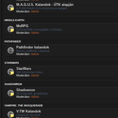
M.A.G.U.S. Kalandok - ÚTK alapján
A TUAN Kiadó új törvénykönyve alapján
Moderátor:
Admin
MIDDLE-EARTH
MeRPG
A Középfölde szerepjáték színhelye
Moderátor:
Admin
PATHFINDER
Pathfinder kalandok
Bizony, patfinder kalandok
Moderátor:
Admin
STARWARS
StarWars
SW hókamóka helye
Moderátor:
Admin
SHADOWRUN
Shadowrun
SR kalandok gyűjtőhelye
Moderátor:
Admin
VAMPIRE: THE MASQUERADE
V:TM Kalandok
Vámpírok éjszakái
Moderátor:
Admin