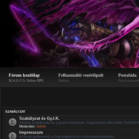
Fórum kezdőlap
Felhasználói vezérlőpult
Postaláda
M.A.G.U.S. Online RPG
Belépés
Privát üzenete
SZABÁLYZAT
Szabályzat és Gy.I.K.
A fórum szabályzata és a gyakori kérdések. Regisztráció előtt kérlek OLVASD 
Moderátor:
Admin
Impresszum
A Fórum gyökereirõl, a Jogi dolgokról és a Köszönetnyilvánítás...