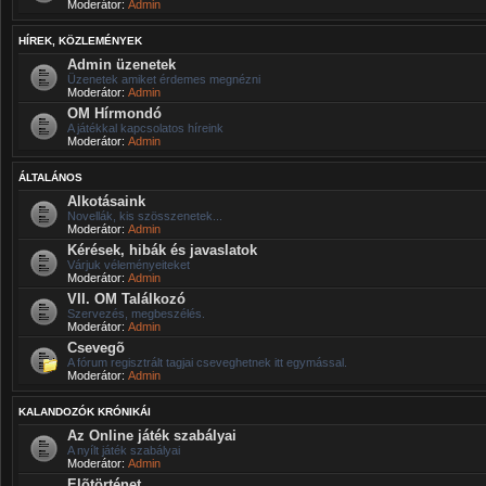
Moderátor:
Admin
HÍREK, KÖZLEMÉNYEK
Admin üzenetek
Üzenetek amiket érdemes megnézni
Moderátor:
Admin
OM Hírmondó
A játékkal kapcsolatos híreink
Moderátor:
Admin
ÁLTALÁNOS
Alkotásaink
Novellák, kis szösszenetek...
Moderátor:
Admin
Kérések, hibák és javaslatok
Várjuk véleményeiteket
Moderátor:
Admin
VII. OM Találkozó
Szervezés, megbeszélés.
Moderátor:
Admin
Csevegõ
A fórum regisztrált tagjai cseveghetnek itt egymással.
Moderátor:
Admin
KALANDOZÓK KRÓNIKÁI
Az Online játék szabályai
A nyílt játék szabályai
Moderátor:
Admin
Elõtörténet