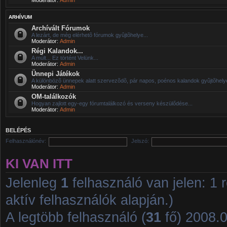
ARHÍVUM
Archívált Fórumok
A lezárt, de még elérhetõ fórumok gyûjtõhelye...
Moderátor:
Admin
Régi Kalandok...
A múlt... Ez történt Velünk...
Moderátor:
Admin
Ünnepi Játékok
A különbözõ ünnepek alatt szervezõdõ, pár napos, poénos kalandok gyûjtõhelye
Moderátor:
Admin
OM-találkozók
Hogyan zajlott egy-egy fórumtalálkozó és verseny készülődése...
Moderátor:
Admin
BELÉPÉS
Felhasználónév:
Jelszó:
KI VAN ITT
Jelenleg
1
felhasználó van jelen: 1 r
aktív felhasználók alapján.)
A legtöbb felhasználó (
31
fő) 2008.01