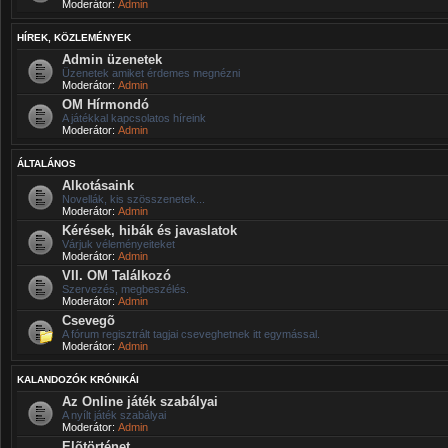
Moderátor:
Admin
HÍREK, KÖZLEMÉNYEK
Admin üzenetek
Üzenetek amiket érdemes megnézni
Moderátor:
Admin
OM Hírmondó
A játékkal kapcsolatos híreink
Moderátor:
Admin
ÁLTALÁNOS
Alkotásaink
Novellák, kis szösszenetek...
Moderátor:
Admin
Kérések, hibák és javaslatok
Várjuk véleményeiteket
Moderátor:
Admin
VII. OM Találkozó
Szervezés, megbeszélés.
Moderátor:
Admin
Csevegõ
A fórum regisztrált tagjai cseveghetnek itt egymással.
Moderátor:
Admin
KALANDOZÓK KRÓNIKÁI
Az Online játék szabályai
A nyílt játék szabályai
Moderátor:
Admin
Elõtörténet