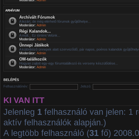
ARHÍVUM
Archívált Fórumok
A lezárt, de még elérhetõ fórumok gyûjtõhelye...
Moderátor:
Admin
Régi Kalandok...
A múlt... Ez történt Velünk...
Moderátor:
Admin
Ünnepi Játékok
A különbözõ ünnepek alatt szervezõdõ, pár napos, poénos kalandok gyûjtõhelye
Moderátor:
Admin
OM-találkozók
Hogyan zajlott egy-egy fórumtalálkozó és verseny készülődése...
Moderátor:
Admin
BELÉPÉS
Felhasználónév:
Jelszó:
KI VAN ITT
Jelenleg
1
felhasználó van jelen: 1 r
aktív felhasználók alapján.)
A legtöbb felhasználó (
31
fő) 2008.01