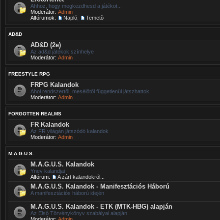
Ahhoz, hogy megkezdhesd a játékot...
Moderátor:
Admin
Alfórumok:
Napló
,
Temetõ
AD&D
AD&D (2e)
Az ad&d játékok színhelye
Moderátor:
Admin
FREESTYLE RPG
FRPG Kalandok
Ahol rendszertől, mesélőtől függetlenül játszhattok.
Moderátor:
Admin
FORGOTTEN REALMS
FR Kalandok
Az FR világán játszódó kalandok
Moderátor:
Admin
M.A.G.U.S.
M.A.G.U.S. Kalandok
Ynev kalandjai
Alfórum:
A zárt kalandokról...
M.A.G.U.S. Kalandok - Manifesztációs Háború
A manifesztációs háború idején
M.A.G.U.S. Kalandok - ETK (MTK-HBG) alapján
Az Első Törvénykönyv szabályai alapján
Moderátor:
Admin