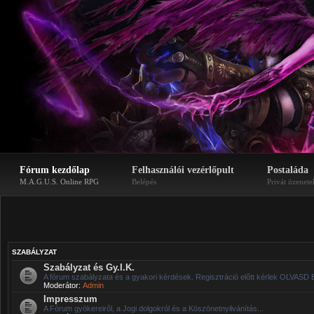
Fórum kezdőlap
Felhasználói vezérlőpult
Postaláda
M.A.G.U.S. Online RPG
Belépés
Privát üzenete
SZABÁLYZAT
Szabályzat és Gy.I.K.
A fórum szabályzata és a gyakori kérdések. Regisztráció előtt kérlek OLVASD 
Moderátor:
Admin
Impresszum
A Fórum gyökereirõl, a Jogi dolgokról és a Köszönetnyilvánítás...