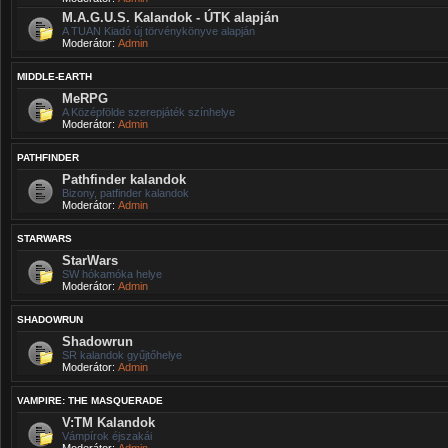
M.A.G.U.S. Kalandok - ÚTK alapján
A TUAN Kiadó új törvénykönyve alapján
Moderátor:
Admin
MIDDLE-EARTH
MeRPG
A Középfölde szerepjáték színhelye
Moderátor:
Admin
PATHFINDER
Pathfinder kalandok
Bizony, patfinder kalandok
Moderátor:
Admin
STARWARS
StarWars
SW hókamóka helye
Moderátor:
Admin
SHADOWRUN
Shadowrun
SR kalandok gyűjtőhelye
Moderátor:
Admin
VAMPIRE: THE MASQUERADE
V:TM Kalandok
Vámpírok éjszakái
Moderátor:
Admin