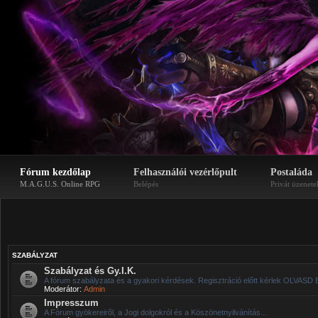
Fórum kezdőlap
Felhasználói vezérlőpult
Postaláda
M.A.G.U.S. Online RPG
Belépés
Privát üzenete
SZABÁLYZAT
Szabályzat és Gy.I.K.
A fórum szabályzata és a gyakori kérdések. Regisztráció előtt kérlek OLVASD 
Moderátor:
Admin
Impresszum
A Fórum gyökereirõl, a Jogi dolgokról és a Köszönetnyilvánítás...