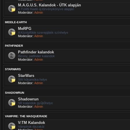
M.A.G.U.S. Kalandok - ÚTK alapján
A TUAN Kiadó új törvénykönyve alapján
Moderátor:
Admin
MIDDLE-EARTH
MeRPG
A Középfölde szerepjáték színhelye
Moderátor:
Admin
PATHFINDER
Pathfinder kalandok
Bizony, patfinder kalandok
Moderátor:
Admin
STARWARS
StarWars
SW hókamóka helye
Moderátor:
Admin
SHADOWRUN
Shadowrun
SR kalandok gyűjtőhelye
Moderátor:
Admin
VAMPIRE: THE MASQUERADE
V:TM Kalandok
Vámpírok éjszakái
Moderátor:
Admin