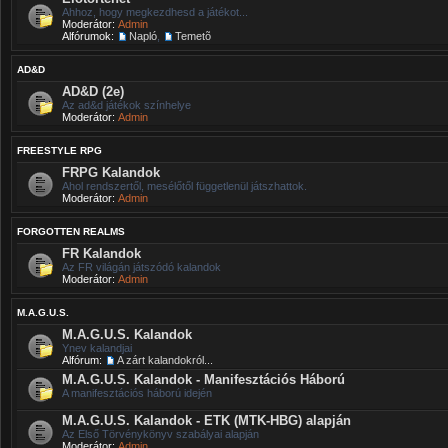
Ahhoz, hogy megkezdhesd a játékot...
Moderátor:
Admin
Alfórumok:
Napló
,
Temetõ
AD&D
AD&D (2e)
Az ad&d játékok színhelye
Moderátor:
Admin
FREESTYLE RPG
FRPG Kalandok
Ahol rendszertől, mesélőtől függetlenül játszhattok.
Moderátor:
Admin
FORGOTTEN REALMS
FR Kalandok
Az FR világán játszódó kalandok
Moderátor:
Admin
M.A.G.U.S.
M.A.G.U.S. Kalandok
Ynev kalandjai
Alfórum:
A zárt kalandokról...
M.A.G.U.S. Kalandok - Manifesztációs Háború
A manifesztációs háború idején
M.A.G.U.S. Kalandok - ETK (MTK-HBG) alapján
Az Első Törvénykönyv szabályai alapján
Moderátor:
Admin