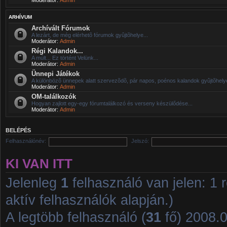
ARHÍVUM
Archívált Fórumok
A lezárt, de még elérhetõ fórumok gyûjtõhelye...
Moderátor:
Admin
Régi Kalandok...
A múlt... Ez történt Velünk...
Moderátor:
Admin
Ünnepi Játékok
A különbözõ ünnepek alatt szervezõdõ, pár napos, poénos kalandok gyûjtõhelye
Moderátor:
Admin
OM-találkozók
Hogyan zajlott egy-egy fórumtalálkozó és verseny készülődése...
Moderátor:
Admin
BELÉPÉS
Felhasználónév:
Jelszó:
KI VAN ITT
Jelenleg
1
felhasználó van jelen: 1 r
aktív felhasználók alapján.)
A legtöbb felhasználó (
31
fő) 2008.01