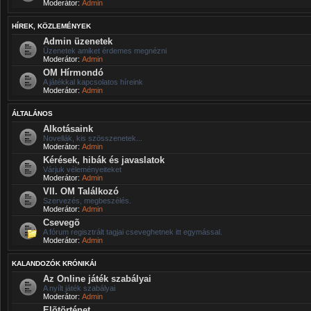
Moderátor:
Admin
HÍREK, KÖZLEMÉNYEK
Admin üzenetek
Üzenetek amiket érdemes megnézni
Moderátor:
Admin
OM Hírmondó
A játékkal kapcsolatos híreink
Moderátor:
Admin
ÁLTALÁNOS
Alkotásaink
Novellák, kis szösszenetek...
Moderátor:
Admin
Kérések, hibák és javaslatok
Várjuk véleményeiteket
Moderátor:
Admin
VII. OM Találkozó
Szervezés, megbeszélés.
Moderátor:
Admin
Csevegõ
A fórum regisztrált tagjai cseveghetnek itt egymással.
Moderátor:
Admin
KALANDOZÓK KRÓNIKÁI
Az Online játék szabályai
A nyílt játék szabályai
Moderátor:
Admin
Elõtörténet