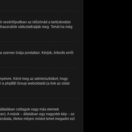
i vezérlőpultban az időzónád a tartózkodási
felhasználók változtathatják meg. Tehát ha még
 szerver órája pontatlan. Kérjük, értesíts erről
nyelvre. Kérd meg az adminisztrátort, hogy
el a phpBB Group weboldalát (a link az oldal
 általában csillagok vagy más elemek
an). A másik – általában egy nagyobb kép – az
ználata, illetve milyen módot lehet megadni ezt