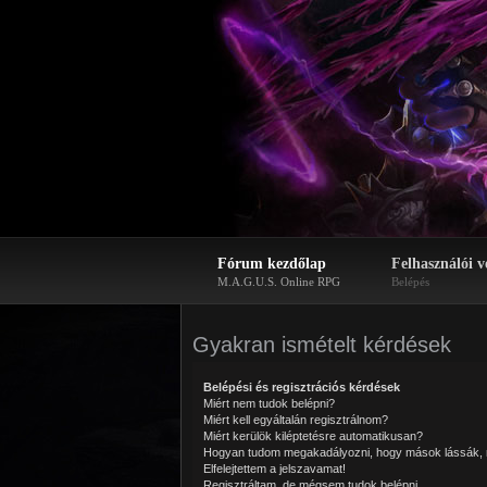
Fórum kezdőlap
Felhasználói v
M.A.G.U.S. Online RPG
Belépés
Gyakran ismételt kérdések
Belépési és regisztrációs kérdések
Miért nem tudok belépni?
Miért kell egyáltalán regisztrálnom?
Miért kerülök kiléptetésre automatikusan?
Hogyan tudom megakadályozni, hogy mások lássák, 
Elfelejtettem a jelszavamat!
Regisztráltam, de mégsem tudok belépni