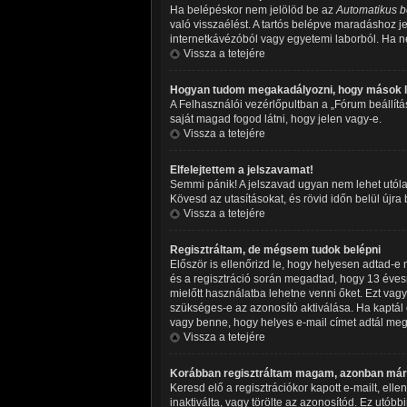
Ha belépéskor nem jelölöd be az
Automatikus b
való visszaélést. A tartós belépve maradáshoz je
internetkávézóból vagy egyetemi laborból. Ha ne
Vissza a tetejére
Hogyan tudom megakadályozni, hogy mások l
A Felhasználói vezérlőpultban a „Fórum beállításo
saját magad fogod látni, hogy jelen vagy-e.
Vissza a tetejére
Elfelejtettem a jelszavamat!
Semmi pánik! A jelszavad ugyan nem lehet utólag
Kövesd az utasításokat, és rövid időn belül újra
Vissza a tetejére
Regisztráltam, de mégsem tudok belépni
Először is ellenőrizd le, hogy helyesen adtad-
és a regisztráció során megadtad, hogy 13 évesn
mielőtt használatba lehetne venni őket. Ezt vagy
szükséges-e az azonosító aktiválása. Ha kaptál e
vagy benne, hogy helyes e-mail címet adtál meg,
Vissza a tetejére
Korábban regisztráltam magam, azonban már 
Keresd elő a regisztrációkor kapott e-mailt, ell
inaktiválta, vagy törölte az azonosítód. Ez ut