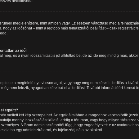
 összes beállításodat.
erülnek megjelenítésre, mint amiben vagy. Ez esetben változtasd meg a felhasználó
 hogy az időzónát – mint a legtöbb más felhasználói beállítást – csak regisztrált 
tedd.
ntatlan az idő!
meg, és a nyári időszámítást is jól állítottad be, de az idő még mindig más, akkor a
epítette a megfelelő nyelvi csomagot, vagy hogy még nem készült fordítás a kívánt 
még nem létezik, nyugodtan készítsd el a fordítást. További információért keresd f
el együtt?
év mellett két kép szerepelhet. Az egyik általában a rangodhoz kapcsolódik (ezek
utatja mennyi hozzászólást küldtél eddig a fórumon, vagy hogy milyen státuszod v
 személyes. A fórum adminisztrátorától függ, hogy engedélyezett-e az avatarok has
pcsolatba egy adminisztrátorral, és tájékozódj nála az okokról.