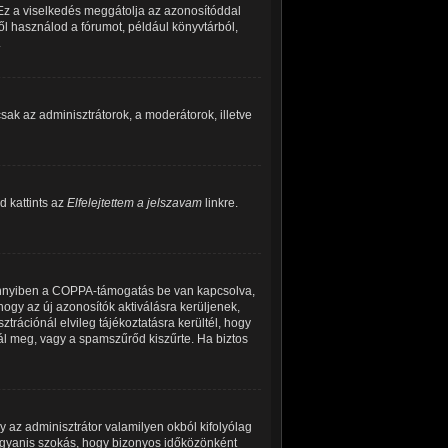
 Ez a viselkedés meggátolja az azonosítóddal
ről használod a fórumot, például könyvtárból,
.
 csak az adminisztrátorok, a moderátorok, illetve
d kattints az
Elfelejtettem a jelszavam
linkre.
Amennyiben a COPPA-támogatás be van kapcsolva,
hogy az új azonosítók aktiválásra kerüljenek,
trációnál elvileg tájékoztatásra kerültél, hogy
tál meg, vagy a spamszűrőd kiszűrte. Ha biztos
y az adminisztrátor valamilyen okból kifolyólag
 ugyanis szokás, hogy bizonyos időközönként