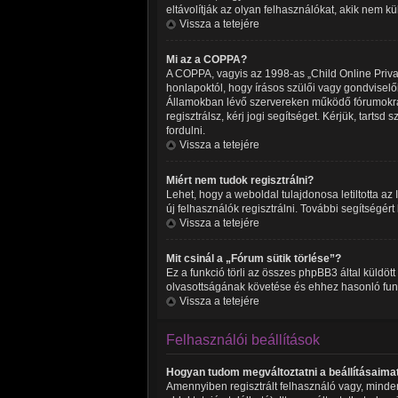
eltávolítják az olyan felhasználókat, akik nem k
Vissza a tetejére
Mi az a COPPA?
A COPPA, vagyis az 1998-as „Child Online Privac
honlapoktól, hogy írásos szülői vagy gondvisel
Államokban lévő szervereken működő fórumokra 
regisztrálsz, kérj jogi segítséget. Kérjük, tart
fordulni.
Vissza a tetejére
Miért nem tudok regisztrálni?
Lehet, hogy a weboldal tulajdonosa letiltotta az 
új felhasználók regisztrálni. További segítségért
Vissza a tetejére
Mit csinál a „Fórum sütik törlése”?
Ez a funkció törli az összes phpBB3 által küldött 
olvasottságának követése és ehhez hasonló funkc
Vissza a tetejére
Felhasználói beállítások
Hogyan tudom megváltoztatni a beállításaima
Amennyiben regisztrált felhasználó vagy, minden