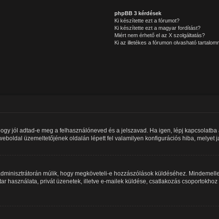
phpBB 3 kérdések
Ki készítette ezt a fórumot?
Ki készítette ezt a magyar fordítást?
Miért nem érhető el az X szolgáltatás?
Ki az illetékes a fórumon olvasható tartalo
hogy jól adtad-e meg a felhasználóneved és a jelszavad. Ha igen, lépj kapcsolatb
 a weboldal üzemeltetőjének oldalán lépett fel valamilyen konfigurációs hiba, melyet 
m adminisztrátorán múlik, hogy megköveteli-e hozzászólások küldéséhez. Mindemellet
ar használata, privát üzenetek, illetve e-mailek küldése, csatlakozás csoportokho