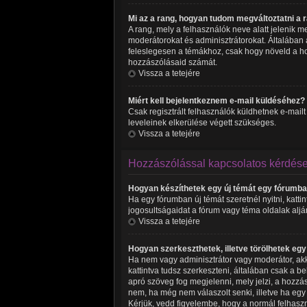
Mi az a rang, hogyan tudom megváltoztatni a
A rang, mely a felhasználók neve alatt jelenik 
moderátorokat és adminisztrátorokat. Általában a
feleslegesen a témákhoz, csak hogy növeld a ho
hozzászólásaid számát.
Vissza a tetejére
Miért kell bejelentkeznem e-mail küldéséhez?
Csak regisztrált felhasználók küldhetnek e-mailt
leveleinek elkerülése végett szükséges.
Vissza a tetejére
Hozzászólással kapcsolatos kérdés
Hogyan készíthetek egy új témát egy fórumb
Ha egy fórumban új témát szeretnél nyitni, katt
jogosultságaidat a fórum vagy téma oldalak aljá
Vissza a tetejére
Hogyan szerkeszthetek, illetve törölhetek eg
Ha nem vagy adminisztrátor vagy moderátor, akk
kattintva tudsz szerkeszteni, általában csak a 
apró szöveg fog megjelenni, mely jelzi, a hozzás
nem, ha még nem válaszolt senki, illetve ha eg
Kérjük, vedd figyelembe, hogy a normál felhasz