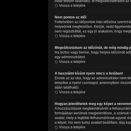
oldal tetején található). Itt megváltoztathatod az
Vissza a tetejére
Nem pontos az idő!
Feltehetően az időpontok más időzóna szerint k
helyednek megfelelően. Kérjük, vedd figyelembe,
nem regisztráltál, ez egy jó alakalom, hogy meg
Vissza a tetejére
Megváltoztattam az időzónát, de még mindig po
Ha biztos vagy benne, hogy helyes időzónát adtál 
egy adminisztrátort.
Vissza a tetejére
A használni kívánt nyelv nincs a listában!
Ennek az az oka, hogy az adminisztrátor nem tel
telepítse a nyelvi csomagot, amennyiben viszont 
alján található).
Vissza a tetejére
Hogyan jeleníthetek meg egy képet a nevemm
A hozzászólások megtekintésénél a felhasználón
formájában kerülnek megjelenítésre, a számuk m
avatar, mely a legtöbb felhasználónak egyedi és
a képet. Ha nem tudsz avatart beállítani, lépj ka
Vissza a tetejére