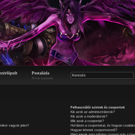
ezérlőpult
Postaláda
Privát üzenetek
Felhasználói szintek és csoportok
Kik azok az adminisztrátorok?
Kik azok a moderátorok?
Mik azok a csoportok?
mikor vagyok jelen?
Hol látom a csoportokat, és hogyan csatla
Hogyan lehetek csoportvezető?
Miért jelenik meg néhány csoport más színn