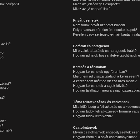
ok belépni?!
Mi az az „elsődleges csoport”?
Mi az az „A csapat” link?
Privát üzenetek
Nem tudok privát üzenetet küldeni!
Folyamatosan kéretlen üzeneteket kapok!
Kéretlen vagy sértegető e-mailt kaptam valak
 az idő!
Barátok és haragosok
Mire valók a barátok és haragosok listák?
tt?
Hogyan adhatok hozzá, illetve távolíthatok e
at?
Keresés a fórumban
Hogyan kereshetek egy fórumban?
Miért nem ad vissza találatot a keresésem?
A keresésem miért ad vissza üres oldalt!?
zólást?
Hogyan kereshetek a tagok között?
mhoz?
Hogyan találhatom meg a saját hozzászólás
st?
Téma feliratkozások és kedvencek
Mi a különbség a feliratkozás és a kedvence
Hogyan tudok feliratkozni egy fórumra vagy
Hogyan tudok leiratkozni?
nak?
l?
Csatolmányok
átornak?
Milyen csatolmányok engedélyezettek ezen
Hogyan érem el a saját csatolmányaimat?