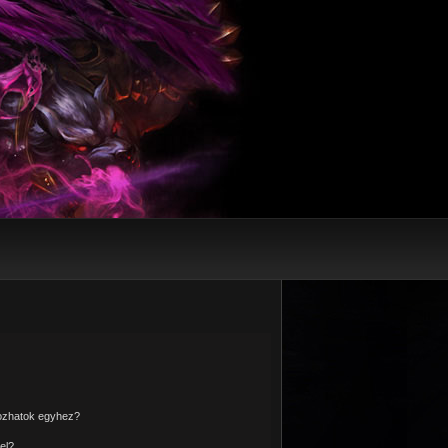
kozhatok egyhez?
el?