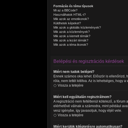
Formázás és téma típusok
Mi az a BBCode?
Használhatok HTML-t?
Mik azok az emotikonok?
Küldhetek képeket?
Mik azok a globális közlemények?
Mik azok a közlemények?
Mik azok a kiemelt témák?
Mik azok a lezárt témák?
Mik azok a téma ikonok?
Belépési és regisztrációs kérdések
Miért nem tudok belépni?
Ennek számos oka lehet. Először is ellenőrizd, 
róla, nem lettél kitiltva. Az is lehetséges, hogy
Vissza a tetejére
Miért kell egyáltalán regisztrálnom?
A regisztráció nem feltétlenül kötelező, a fóru
elérhetővé válnak a számodra, mint például avat
vesz igénybe, így javasoljuk, hogy éljél vele.
Vissza a tetejére
Miért kerülök kiléptetésre automatikusan?