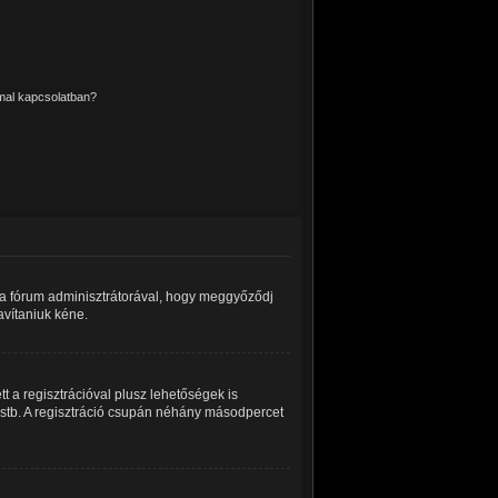
mmal kapcsolatban?
a a fórum adminisztrátorával, hogy meggyőződj
javítaniuk kéne.
t a regisztrációval plusz lehetőségek is
z stb. A regisztráció csupán néhány másodpercet