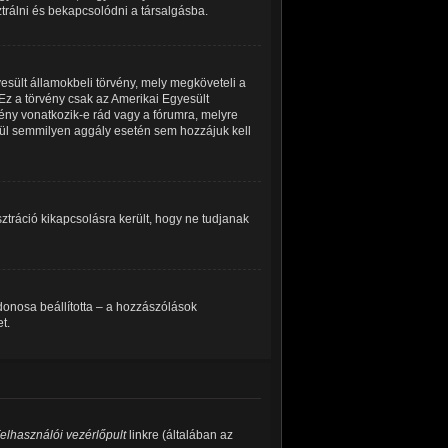
ztrálni és bekapcsolódni a társalgásba.
esült államokbeli törvény, mely megköveteli a
Ez a törvény csak az Amerikai Egyesült
ny vonatkozik-e rád vagy a fórumra, melyre
kívül semmilyen aggály esetén sem hozzájuk kell
isztráció kikapcsolásra került, hogy ne tudjanak
ajdonosa beállította – a hozzászólások
t.
elhasználói vezérlőpult
linkre (általában az