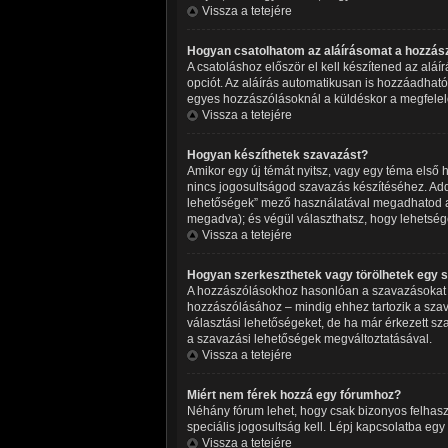
Vissza a tetejére
Hogyan csatolhatom az aláírásomat a hozzá
A csatoláshoz először el kell készítened az alá
opciót. Az aláírás automatikusan is hozzáadható
egyes hozzászólásoknál a küldéskor a megfelel
Vissza a tetejére
Hogyan készíthetek szavazást?
Amikor egy új témát nyitsz, vagy egy téma első ho
nincs jogosultságod szavazás készítéséhez. Add
lehetőségek” mező használatával megadhatod azt
megadva); és végül választhatsz, hogy lehetség
Vissza a tetejére
Hogyan szerkeszthetek vagy törölhetek egy 
A hozzászólásokhoz hasonlóan a szavazásokat is
hozzászólásához – mindig ehhez tartozik a szav
választási lehetőségeket, de ha már érkezett sz
a szavazási lehetőségek megváltoztatásával.
Vissza a tetejére
Miért nem férek hozzá egy fórumhoz?
Néhány fórum lehet, hogy csak bizonyos felhasz
speciális jogosultság kell. Lépj kapcsolatba egy
Vissza a tetejére