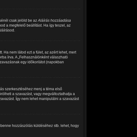
sénél csak jelöld be az
Aláírás hozzáadása
d a megfelelő beállítást. Ha így teszel, az
láírásod.
 Ha nem látod ezt a fület, az azért lehet, mert
rba írva. A „Felhasználónként válaszható
 szavazásnak egy időkorlátot (napokban
zás szerkesztéséhez menj a téma első
ölheti a szavazást, vagy megváltoztathatja a
szavazást. Így nem lehet manipulálni a szavazást
, benne hozzászólás küldéséhez stb. lehet, hogy