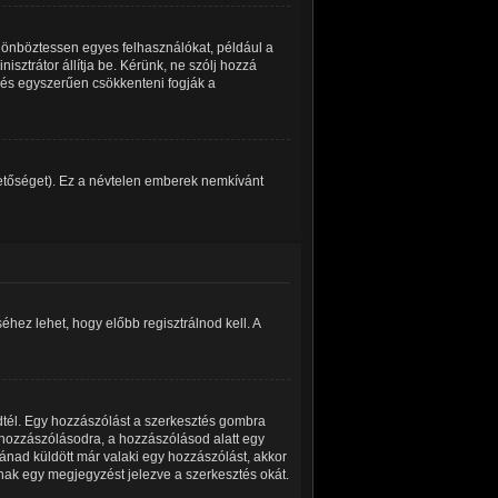
ülönböztessen egyes felhasználókat, például a
isztrátor állítja be. Kérünk, ne szólj hozzá
 és egyszerűen csökkenteni fogják a
ehetőséget). Ez a névtelen emberek nemkívánt
hez lehet, hogy előbb regisztrálnod kell. A
dtél. Egy hozzászólást a szerkesztés gombra
a hozzászólásodra, a hozzászólásod alatt egy
tánad küldött már valaki egy hozzászólást, akkor
nak egy megjegyzést jelezve a szerkesztés okát.