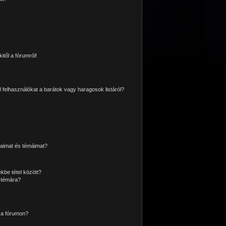
itől a fórumról!
l felhasználókat a barátok vagy haragosok listáról?
aimat és témáimat?
kbe tétel között?
 témára?
 a fórumon?