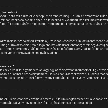
szólásomhoz?
írásod – ezt a felhasználói vezérlőpultban teheted meg. Ezután a hozzászólás küldé
 minden hozzászóláshoz, ehhez is a felhasználói vezérlőpultban kell megváltoztatno
ő opció kikapcsolásával még mindig megadhatod, hogy ne kerüljön csatolásra az a
zzászólását szerkeszted, kattints a „Szavazás készítése” fülre az üzenet mező alatt.
 meg a szavazás címét, majd legalább két választási lehetőséget mindegyiket új so
 is, hogy egy felhasználó hány választási lehetőségre szavazhat; beállíthatsz a
es legyen-e a szavazatokat megváltoztatatni.
szavazást?
 csak a készítő, egy moderátor vagy egy adminisztrátor szerkesztheti. Egy szava
azás, és kattints a
szerkeszt
gombra. Ha még senki sem szavazott, a készítő még tör
avazat, csak egy adminisztrátor vagy egy moderátor törölheti vagy szerkesztheti a 
nálók, illetve csoportok számára érhető el. A fórum megtekintéséhez, olvasásához
 moderátorral vagy egy adminisztrátorral, és kérelmezd a jogosultságot.