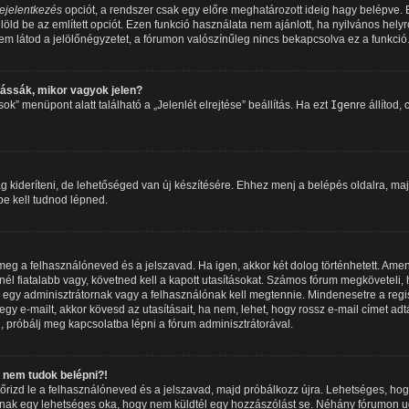
ejelentkezés
opciót, a rendszer csak egy előre meghatározott ideig hagy belépve.
löld be az említett opciót. Ezen funkció használata nem ajánlott, ha nyilvános hely
m látod a jelölőnégyzetet, a fórumon valószínűleg nincs bekapcsolva ez a funkció
ássák, mikor vagyok jelen?
k” menüpont alatt található a „Jelenlét elrejtése” beállítás. Ha ezt
Igen
re állítod,
 kideríteni, de lehetőséged van új készítésére. Ehhez menj a belépés oldalra, maj
 be kell tudnod lépned.
e meg a felhasználóneved és a jelszavad. Ha igen, akkor két dolog történhetett. 
él fiatalabb vagy, követned kell a kapott utasításokat. Számos fórum megköveteli, 
 egy adminisztrátornak vagy a felhasználónak kell megtennie. Mindenesetre a regisz
gy e-mailt, akkor kövesd az utasításait, ha nem, lehet, hogy rossz e-mail címet ad
 próbálj meg kapcsolatba lépni a fórum adminisztrátorával.
nem tudok belépni?!
enőrizd le a felhasználóneved és a jelszavad, majd próbálkozz újra. Lehetséges, hog
óbbinak egy lehetséges oka, hogy nem küldtél egy hozzászólást se. Néhány fórumon