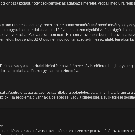
üldtek hozzászólást, hogy csökkentsék az adatbázis méretét. Próbálj meg újra regis
y and Protection Act” (gyerekek online adatvédelméről intézkedő törvény) egy egy
ői beleegyezéssel rendelkezzenek 13 éven aluli személyektől való adatgyűjtéshez. 
érvényes, tehát Magyarországon nem. Ha nem vagy biztos benne, hogy ez a törvé
sd szem előtt, hogy a phpBB Group nem tud jogi tanácsot adni, és az alább leírtakon 
IP-címed vagy a regisztrálni kívánt felhasználónevet. Az is előfordulhat, hogy a reg
 lépj kapcsolatba a fórum egyik adminisztrátorával.
sütit. A sütik feladata az azonosítás, illetve a beléptetés, valamint – ha a fórum tul
iók. Ha problémáid vannak a belépéssel vagy a kilépéssel, a sütik törlése segíthe
t?
 beállításod az adatbázisban kerül tárolásra. Ezek megváltoztatásához kattints a
F