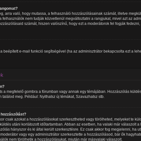
 rangomat?
meg, arra való, hogy mutassa, a felhasználó hozzászólásainak számát, illetve megk
 felhasználók nem tudják közvetlenül megváltoztatni a rangjukat, mivel azt az admin
zzászólásaid számát, hiszen valószínű, hogy ezt a moderátorok fel fogják fedezni,
 a beépített e-mail funkció segítségével (ha az adminisztrátor bekapcsolta ezt a l
ek
an?
ints a megfelelő gombra a fórumban vagy annak egy témájában. Hozzászólás küldésé
n találod meg. Például: Nyithatsz új témákat, Szavazhatsz stb.
y hozzászólást?
or csak azokat a hozzászólásokat szerkesztheted vagy törölheted, melyeket te kül
beküldés utáni korlátozott időtartamban. Abban az esetben, ha valaki már válaszolt 
zólás hányszor és ki által került szerkesztésre. Ez csak akkor fog megjelenni, ha u
y moderátor vagy egy adminisztrátor szerkesztette a hozzászólásod, bár ők hagyhat
nálók nem törölhetik a hozzászólásukat, miután már másvalaki válaszolt.