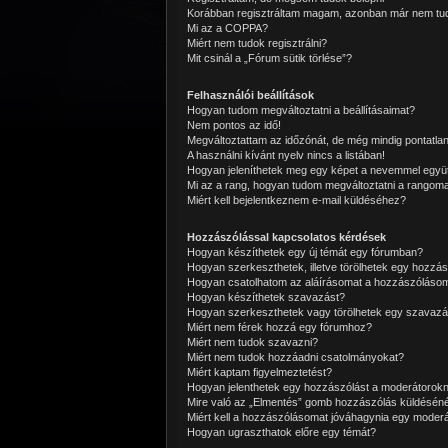
Korábban regisztráltam magam, azonban már nem tud
Mi az a COPPA?
Miért nem tudok regisztrálni?
Mit csinál a „Fórum sütik törlése”?
Felhasználói beállítások
Hogyan tudom megváltoztatni a beállításaimat?
Nem pontos az idő!
Megváltoztattam az időzónát, de még mindig pontatlan
A használni kívánt nyelv nincs a listában!
Hogyan jeleníthetek meg egy képet a nevemmel együ
Mi az a rang, hogyan tudom megváltoztatni a rangom
Miért kell bejelentkeznem e-mail küldéséhez?
Hozzászólással kapcsolatos kérdések
Hogyan készíthetek egy új témát egy fórumban?
Hogyan szerkeszthetek, illetve törölhetek egy hozzás
Hogyan csatolhatom az aláírásomat a hozzászóláso
Hogyan készíthetek szavazást?
Hogyan szerkeszthetek vagy törölhetek egy szavazá
Miért nem férek hozzá egy fórumhoz?
Miért nem tudok szavazni?
Miért nem tudok hozzáadni csatolmányokat?
Miért kaptam figyelmeztetést?
Hogyan jelenthetek egy hozzászólást a moderátorok
Mire való az „Elmentés” gomb hozzászólás küldéséné
Miért kell a hozzászólásomat jóváhagynia egy moder
Hogyan ugraszthatok előre egy témát?