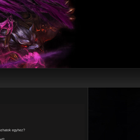
kozhatok egyhez?
el?