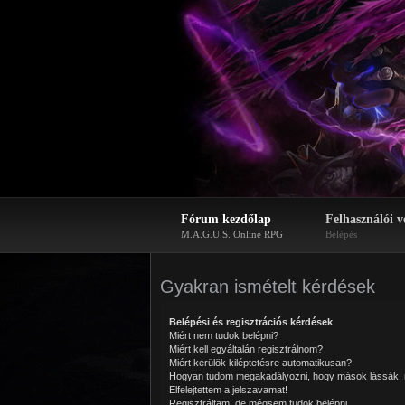
Fórum kezdőlap
Felhasználói v
M.A.G.U.S. Online RPG
Belépés
Gyakran ismételt kérdések
Belépési és regisztrációs kérdések
Miért nem tudok belépni?
Miért kell egyáltalán regisztrálnom?
Miért kerülök kiléptetésre automatikusan?
Hogyan tudom megakadályozni, hogy mások lássák, 
Elfelejtettem a jelszavamat!
Regisztráltam, de mégsem tudok belépni