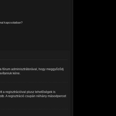
mmal kapcsolatban?
a a fórum adminisztrátorával, hogy meggyőződj
javítaniuk kéne.
t a regisztrációval plusz lehetőségek is
z stb. A regisztráció csupán néhány másodpercet