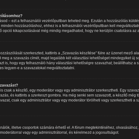
szólásomhoz?
írásod – ezt a felhasználói vezérlőpultban teheted meg. Ezután a hozzászólás küldé
 minden hozzászóláshoz, ehhez is a felhasználói vezérlőpultban kell megváltoztatno
ő opció kikapcsolásával még mindig megadhatod, hogy ne kerüljön csatolásra az a
zzászólását szerkeszted, kattints a „Szavazás készítése” fülre az üzenet mező alatt.
 meg a szavazás címét, majd legalább két választási lehetőséget mindegyiket új so
 is, hogy egy felhasználó hány választási lehetőségre szavazhat; beállíthatsz a
es legyen-e a szavazatokat megváltoztatatni.
szavazást?
 csak a készítő, egy moderátor vagy egy adminisztrátor szerkesztheti. Egy szava
azás, és kattints a
szerkeszt
gombra. Ha még senki sem szavazott, a készítő még tör
avazat, csak egy adminisztrátor vagy egy moderátor törölheti vagy szerkesztheti a 
nálók, illetve csoportok számára érhető el. A fórum megtekintéséhez, olvasásához
 moderátorral vagy egy adminisztrátorral, és kérelmezd a jogosultságot.