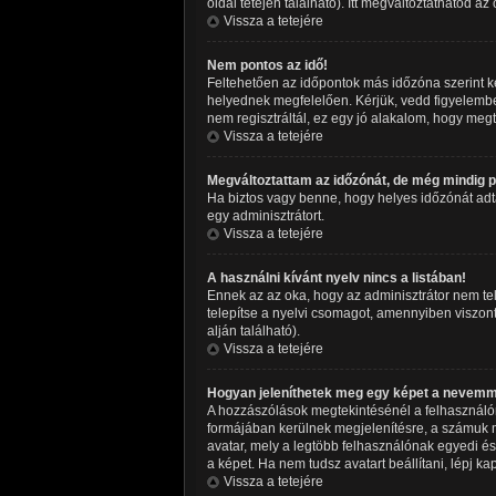
oldal tetején található). Itt megváltoztathatod az
Vissza a tetejére
Nem pontos az idő!
Feltehetően az időpontok más időzóna szerint k
helyednek megfelelően. Kérjük, vedd figyelembe,
nem regisztráltál, ez egy jó alakalom, hogy meg
Vissza a tetejére
Megváltoztattam az időzónát, de még mindig po
Ha biztos vagy benne, hogy helyes időzónát adtál 
egy adminisztrátort.
Vissza a tetejére
A használni kívánt nyelv nincs a listában!
Ennek az az oka, hogy az adminisztrátor nem tel
telepítse a nyelvi csomagot, amennyiben viszont 
alján található).
Vissza a tetejére
Hogyan jeleníthetek meg egy képet a nevemm
A hozzászólások megtekintésénél a felhasználón
formájában kerülnek megjelenítésre, a számuk m
avatar, mely a legtöbb felhasználónak egyedi és
a képet. Ha nem tudsz avatart beállítani, lépj ka
Vissza a tetejére