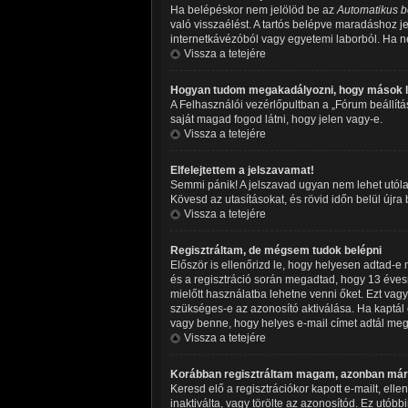
Ha belépéskor nem jelölöd be az
Automatikus b
való visszaélést. A tartós belépve maradáshoz je
internetkávézóból vagy egyetemi laborból. Ha ne
Vissza a tetejére
Hogyan tudom megakadályozni, hogy mások l
A Felhasználói vezérlőpultban a „Fórum beállításo
saját magad fogod látni, hogy jelen vagy-e.
Vissza a tetejére
Elfelejtettem a jelszavamat!
Semmi pánik! A jelszavad ugyan nem lehet utólag
Kövesd az utasításokat, és rövid időn belül újra
Vissza a tetejére
Regisztráltam, de mégsem tudok belépni
Először is ellenőrizd le, hogy helyesen adtad-
és a regisztráció során megadtad, hogy 13 évesn
mielőtt használatba lehetne venni őket. Ezt vagy
szükséges-e az azonosító aktiválása. Ha kaptál e
vagy benne, hogy helyes e-mail címet adtál meg,
Vissza a tetejére
Korábban regisztráltam magam, azonban már 
Keresd elő a regisztrációkor kapott e-mailt, ell
inaktiválta, vagy törölte az azonosítód. Ez ut