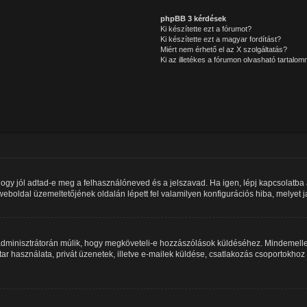
phpBB 3 kérdések
Ki készítette ezt a fórumot?
Ki készítette ezt a magyar fordítást?
Miért nem érhető el az X szolgáltatás?
Ki az illetékes a fórumon olvasható tartalo
hogy jól adtad-e meg a felhasználóneved és a jelszavad. Ha igen, lépj kapcsolatb
 a weboldal üzemeltetőjének oldalán lépett fel valamilyen konfigurációs hiba, melyet 
m adminisztrátorán múlik, hogy megköveteli-e hozzászólások küldéséhez. Mindemellet
ar használata, privát üzenetek, illetve e-mailek küldése, csatlakozás csoportokho