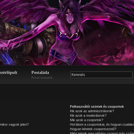
ezérlőpult
Postaláda
Privát üzenetek
Felhasználói szintek és csoportok
Kik azok az adminisztrátorok?
Kik azok a moderátorok?
Mik azok a csoportok?
mikor vagyok jelen?
Hol látom a csoportokat, és hogyan csatla
Hogyan lehetek csoportvezető?
Miért jelenik meg néhány csoport más színn