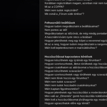
Korábban regisztráltam magam, azonban már nem tud
Mi az a COPPA?
Miért nem tudok regisztrálni?
Mit csinál a „Fórum sütik törlése”?
Felhasználói beállítások
Hogyan tudom megváltoztatni a beállításaimat?
Nem pontos az idő!
Megváltoztattam az időzónát, de még mindig pontatlan
A használni kívánt nyelv nincs a listában!
Hogyan jeleníthetek meg egy képet a nevemmel együ
Mi az a rang, hogyan tudom megváltoztatni a rangom
Miért kell bejelentkeznem e-mail küldéséhez?
Hozzászólással kapcsolatos kérdések
Hogyan készíthetek egy új témát egy fórumban?
Hogyan szerkeszthetek, illetve törölhetek egy hozzás
Hogyan csatolhatom az aláírásomat a hozzászóláso
Hogyan készíthetek szavazást?
Hogyan szerkeszthetek vagy törölhetek egy szavazá
Miért nem férek hozzá egy fórumhoz?
Miért nem tudok szavazni?
Miért nem tudok hozzáadni csatolmányokat?
Miért kaptam figyelmeztetést?
Hogyan jelenthetek egy hozzászólást a moderátorok
Mire való az „Elmentés” gomb hozzászólás küldéséné
Miért kell a hozzászólásomat jóváhagynia egy moder
Hogyan ugraszthatok előre egy témát?