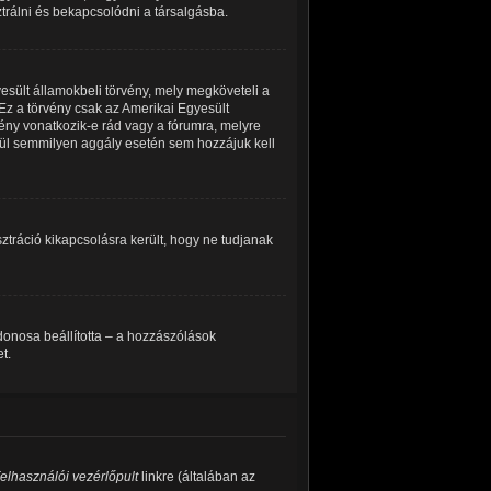
ztrálni és bekapcsolódni a társalgásba.
esült államokbeli törvény, mely megköveteli a
Ez a törvény csak az Amerikai Egyesült
ny vonatkozik-e rád vagy a fórumra, melyre
kívül semmilyen aggály esetén sem hozzájuk kell
isztráció kikapcsolásra került, hogy ne tudjanak
ajdonosa beállította – a hozzászólások
t.
elhasználói vezérlőpult
linkre (általában az