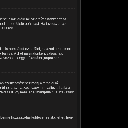
sénél csak jelöld be az
Aláírás hozzáadása
d a megfelelő beállítást. Ha így teszel, az
láírásod.
 Ha nem látod ezt a fület, az azért lehet, mert
rba írva. A „Felhasználónként válaszható
 szavazásnak egy időkorlátot (napokban
zás szerkesztéséhez menj a téma első
ölheti a szavazást, vagy megváltoztathatja a
szavazást. Így nem lehet manipulálni a szavazást
, benne hozzászólás küldéséhez stb. lehet, hogy