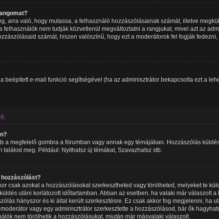
 rangomat?
meg, arra való, hogy mutassa, a felhasználó hozzászólásainak számát, illetve megk
 felhasználók nem tudják közvetlenül megváltoztatni a rangjukat, mivel azt az admin
zzászólásaid számát, hiszen valószínű, hogy ezt a moderátorok fel fogják fedezni,
 a beépített e-mail funkció segítségével (ha az adminisztrátor bekapcsolta ezt a l
ek
an?
ints a megfelelő gombra a fórumban vagy annak egy témájában. Hozzászólás küldésé
n találod meg. Például: Nyithatsz új témákat, Szavazhatsz stb.
y hozzászólást?
or csak azokat a hozzászólásokat szerkesztheted vagy törölheted, melyeket te kül
beküldés utáni korlátozott időtartamban. Abban az esetben, ha valaki már válaszolt 
zólás hányszor és ki által került szerkesztésre. Ez csak akkor fog megjelenni, ha u
y moderátor vagy egy adminisztrátor szerkesztette a hozzászólásod, bár ők hagyhat
nálók nem törölhetik a hozzászólásukat, miután már másvalaki válaszolt.