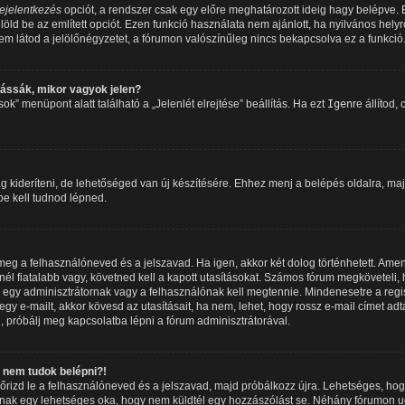
ejelentkezés
opciót, a rendszer csak egy előre meghatározott ideig hagy belépve.
löld be az említett opciót. Ezen funkció használata nem ajánlott, ha nyilvános hely
m látod a jelölőnégyzetet, a fórumon valószínűleg nincs bekapcsolva ez a funkció
ássák, mikor vagyok jelen?
k” menüpont alatt található a „Jelenlét elrejtése” beállítás. Ha ezt
Igen
re állítod,
 kideríteni, de lehetőséged van új készítésére. Ehhez menj a belépés oldalra, maj
 be kell tudnod lépned.
e meg a felhasználóneved és a jelszavad. Ha igen, akkor két dolog történhetett. 
él fiatalabb vagy, követned kell a kapott utasításokat. Számos fórum megköveteli, 
 egy adminisztrátornak vagy a felhasználónak kell megtennie. Mindenesetre a regisz
gy e-mailt, akkor kövesd az utasításait, ha nem, lehet, hogy rossz e-mail címet ad
 próbálj meg kapcsolatba lépni a fórum adminisztrátorával.
nem tudok belépni?!
enőrizd le a felhasználóneved és a jelszavad, majd próbálkozz újra. Lehetséges, hog
óbbinak egy lehetséges oka, hogy nem küldtél egy hozzászólást se. Néhány fórumon