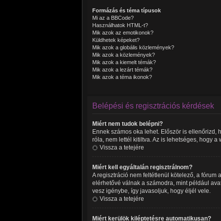
Formázás és téma típusok
Mi az a BBCode?
Használhatok HTML-t?
Mik azok az emotikonok?
Küldhetek képeket?
Mik azok a globális közlemények?
Mik azok a közlemények?
Mik azok a kiemelt témák?
Mik azok a lezárt témák?
Mik azok a téma ikonok?
Belépési és regisztrációs kérdések
Miért nem tudok belépni?
Ennek számos oka lehet. Először is ellenőrizd, 
róla, nem lettél kitiltva. Az is lehetséges, hogy
Vissza a tetejére
Miért kell egyáltalán regisztrálnom?
A regisztráció nem feltétlenül kötelező, a fóru
elérhetővé válnak a számodra, mint például avat
vesz igénybe, így javasoljuk, hogy éljél vele.
Vissza a tetejére
Miért kerülök kiléptetésre automatikusan?