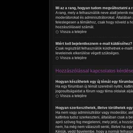
Mi az a rang, hogyan tudom megváltoztatni a
A rang, mely a felhasználók neve alatt jelenik 
moderátorokat és adminisztrátorokat. Általában a
feleslegesen a témákhoz, csak hogy növeld a ho
hozzászólásaid számát.
Vissza a tetejére
Miért kell bejelentkeznem e-mail küldéséhez?
Csak regisztrált felhasználók küldhetnek e-mailt
leveleinek elkerülése végett szükséges.
Vissza a tetejére
Hozzászólással kapcsolatos kérdés
Hogyan készíthetek egy új témát egy fórumb
Ha egy fórumban új témát szeretnél nyitni, katt
jogosultságaidat a fórum vagy téma oldalak aljá
Vissza a tetejére
Hogyan szerkeszthetek, illetve törölhetek eg
Ha nem vagy adminisztrátor vagy moderátor, akk
kattintva tudsz szerkeszteni, általában csak a 
apró szöveg fog megjelenni, mely jelzi, a hozzás
nem, ha még nem válaszolt senki, illetve ha eg
Kérjük, vedd figyelembe, hogy a normál felhasz