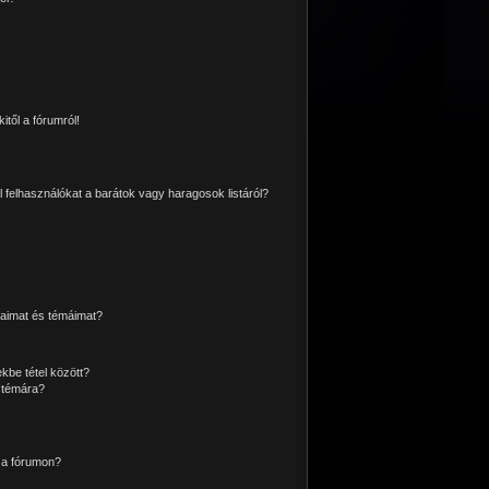
itől a fórumról!
l felhasználókat a barátok vagy haragosok listáról?
aimat és témáimat?
kbe tétel között?
 témára?
 a fórumon?