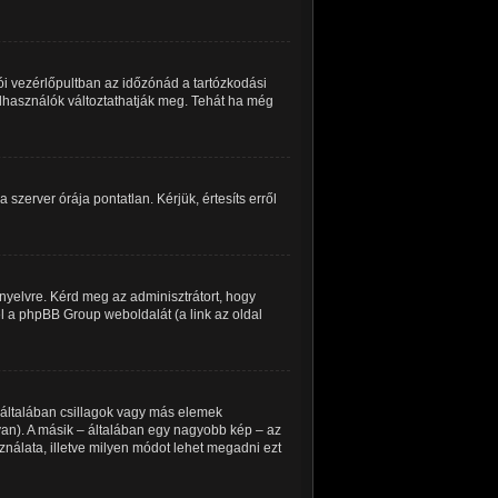
i vezérlőpultban az időzónád a tartózkodási
felhasználók változtathatják meg. Tehát ha még
 szerver órája pontatlan. Kérjük, értesíts erről
nyelvre. Kérd meg az adminisztrátort, hogy
el a phpBB Group weboldalát (a link az oldal
 általában csillagok vagy más elemek
an). A másik – általában egy nagyobb kép – az
ználata, illetve milyen módot lehet megadni ezt