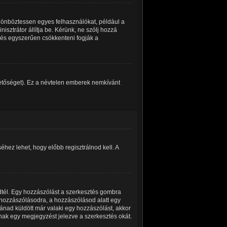
ülönböztessen egyes felhasználókat, például a
isztrátor állítja be. Kérünk, ne szólj hozzá
 és egyszerűen csökkenteni fogják a
ehetőséget). Ez a névtelen emberek nemkívánt
hez lehet, hogy előbb regisztrálnod kell. A
dtél. Egy hozzászólást a szerkesztés gombra
a hozzászólásodra, a hozzászólásod alatt egy
tánad küldött már valaki egy hozzászólást, akkor
nak egy megjegyzést jelezve a szerkesztés okát.