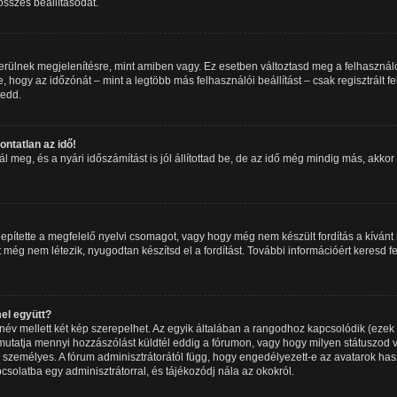
 összes beállításodat.
erülnek megjelenítésre, mint amiben vagy. Ez esetben változtasd meg a felhasználó
 hogy az időzónát – mint a legtöbb más felhasználói beállítást – csak regisztrált 
tedd.
ntatlan az idő!
meg, és a nyári időszámítást is jól állítottad be, de az idő még mindig más, akkor a
epítette a megfelelő nyelvi csomagot, vagy hogy még nem készült fordítás a kívánt 
még nem létezik, nyugodtan készítsd el a fordítást. További információért keresd f
el együtt?
év mellett két kép szerepelhet. Az egyik általában a rangodhoz kapcsolódik (ezek
utatja mennyi hozzászólást küldtél eddig a fórumon, vagy hogy milyen státuszod v
 személyes. A fórum adminisztrátorától függ, hogy engedélyezett-e az avatarok has
pcsolatba egy adminisztrátorral, és tájékozódj nála az okokról.