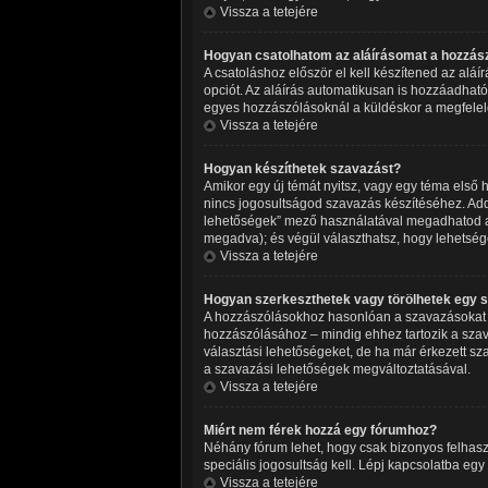
Vissza a tetejére
Hogyan csatolhatom az aláírásomat a hozzá
A csatoláshoz először el kell készítened az alá
opciót. Az aláírás automatikusan is hozzáadható
egyes hozzászólásoknál a küldéskor a megfelel
Vissza a tetejére
Hogyan készíthetek szavazást?
Amikor egy új témát nyitsz, vagy egy téma első ho
nincs jogosultságod szavazás készítéséhez. Add
lehetőségek” mező használatával megadhatod azt
megadva); és végül választhatsz, hogy lehetség
Vissza a tetejére
Hogyan szerkeszthetek vagy törölhetek egy 
A hozzászólásokhoz hasonlóan a szavazásokat is
hozzászólásához – mindig ehhez tartozik a szav
választási lehetőségeket, de ha már érkezett sz
a szavazási lehetőségek megváltoztatásával.
Vissza a tetejére
Miért nem férek hozzá egy fórumhoz?
Néhány fórum lehet, hogy csak bizonyos felhasz
speciális jogosultság kell. Lépj kapcsolatba egy
Vissza a tetejére