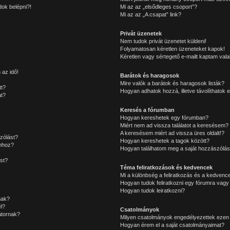
ok belépni?!
Mi az az „elsődleges csoport”?
Mi az az „A csapat” link?
Privát üzenetek
Nem tudok privát üzenetet küldeni!
Folyamatosan kéretlen üzeneteket kapok!
Kéretlen vagy sértegető e-mailt kaptam valak
 az idő!
Barátok és haragosok
Mire valók a barátok és haragosok listák?
tt?
Hogyan adhatok hozzá, illetve távolíthatok e
at?
Keresés a fórumban
Hogyan kereshetek egy fórumban?
Miért nem ad vissza találatot a keresésem?
A keresésem miért ad vissza üres oldalt!?
zólást?
Hogyan kereshetek a tagok között?
mhoz?
Hogyan találhatom meg a saját hozzászólás
st?
Téma feliratkozások és kedvencek
Mi a különbség a feliratkozás és a kedvence
Hogyan tudok feliratkozni egy fórumra vagy
Hogyan tudok leiratkozni?
nak?
l?
Csatolmányok
átornak?
Milyen csatolmányok engedélyezettek ezen
Hogyan érem el a saját csatolmányaimat?