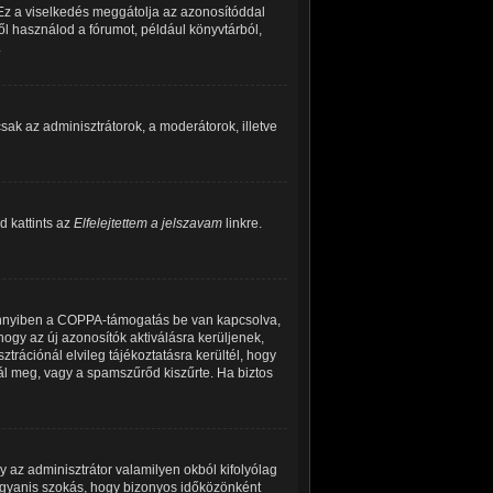
 Ez a viselkedés meggátolja az azonosítóddal
ről használod a fórumot, például könyvtárból,
.
 csak az adminisztrátorok, a moderátorok, illetve
d kattints az
Elfelejtettem a jelszavam
linkre.
Amennyiben a COPPA-támogatás be van kapcsolva,
hogy az új azonosítók aktiválásra kerüljenek,
trációnál elvileg tájékoztatásra kerültél, hogy
tál meg, vagy a spamszűrőd kiszűrte. Ha biztos
y az adminisztrátor valamilyen okból kifolyólag
 ugyanis szokás, hogy bizonyos időközönként