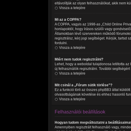
eltávolítják az olyan felhasználókat, akik nem k
Vissza a tetejére
Mi az a COPPA?
A COPPA, vagyis az 1998-as „Child Online Privac
honlapoktól, hogy írásos szülői vagy gondvisel
Államokban lévő szervereken működő fórumokra 
regisztrálsz, kérj jogi segítséget. Kérjük, tart
fordulni.
Vissza a tetejére
Miért nem tudok regisztrálni?
Lehet, hogy a weboldal tulajdonosa letiltotta az 
új felhasználók regisztrálni. További segítségért
Vissza a tetejére
Mit csinál a „Fórum sütik törlése”?
Ez a funkció törli az összes phpBB3 által küldött 
olvasottságának követése és ehhez hasonló funkc
Vissza a tetejére
Felhasználói beállítások
Hogyan tudom megváltoztatni a beállításaima
Amennyiben regisztrált felhasználó vagy, minden