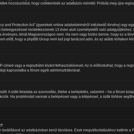
üldtek hozzászólást, hogy csökkentsék az adatbázis méretét. Próbálj meg újra regis
y and Protection Act” (gyerekek online adatvédelméről intézkedő törvény) egy egy
ői beleegyezéssel rendelkezzenek 13 éven aluli személyektől való adatgyűjtéshez. 
érvényes, tehát Magyarországon nem. Ha nem vagy biztos benne, hogy ez a törvé
sd szem előtt, hogy a phpBB Group nem tud jogi tanácsot adni, és az alább leírtakon 
IP-címed vagy a regisztrálni kívánt felhasználónevet. Az is előfordulhat, hogy a reg
 lépj kapcsolatba a fórum egyik adminisztrátorával.
sütit. A sütik feladata az azonosítás, illetve a beléptetés, valamint – ha a fórum tul
iók. Ha problémáid vannak a belépéssel vagy a kilépéssel, a sütik törlése segíthe
t?
 beállításod az adatbázisban kerül tárolásra. Ezek megváltoztatásához kattints a
F