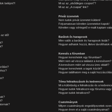
ok belépni?!
Mi az az „elsődleges csoport”?
Mi az az „A csapat” link?
Privát üzenetek
Nem tudok privát üzenetet küldeni!
Folyamatosan kéretlen üzeneteket kapok!
Kéretlen vagy sértegető e-mailt kaptam valak
 az idő!
Barátok és haragosok
Mire valók a barátok és haragosok listák?
tt?
Hogyan adhatok hozzá, illetve távolíthatok e
at?
Keresés a fórumban
Hogyan kereshetek egy fórumban?
Miért nem ad vissza találatot a keresésem?
A keresésem miért ad vissza üres oldalt!?
zólást?
Hogyan kereshetek a tagok között?
mhoz?
Hogyan találhatom meg a saját hozzászólás
st?
Téma feliratkozások és kedvencek
Mi a különbség a feliratkozás és a kedvence
Hogyan tudok feliratkozni egy fórumra vagy
Hogyan tudok leiratkozni?
nak?
l?
Csatolmányok
átornak?
Milyen csatolmányok engedélyezettek ezen
Hogyan érem el a saját csatolmányaimat?