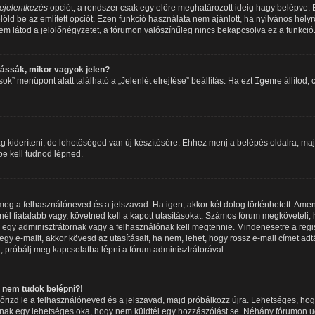
ejelentkezés
opciót, a rendszer csak egy előre meghatározott ideig hagy belépve.
löld be az említett opciót. Ezen funkció használata nem ajánlott, ha nyilvános hely
m látod a jelölőnégyzetet, a fórumon valószínűleg nincs bekapcsolva ez a funkció
ássák, mikor vagyok jelen?
k” menüpont alatt található a „Jelenlét elrejtése” beállítás. Ha ezt
Igen
re állítod,
 kideríteni, de lehetőséged van új készítésére. Ehhez menj a belépés oldalra, maj
 be kell tudnod lépned.
e meg a felhasználóneved és a jelszavad. Ha igen, akkor két dolog történhetett. 
él fiatalabb vagy, követned kell a kapott utasításokat. Számos fórum megköveteli, 
 egy adminisztrátornak vagy a felhasználónak kell megtennie. Mindenesetre a regisz
gy e-mailt, akkor kövesd az utasításait, ha nem, lehet, hogy rossz e-mail címet ad
 próbálj meg kapcsolatba lépni a fórum adminisztrátorával.
nem tudok belépni?!
enőrizd le a felhasználóneved és a jelszavad, majd próbálkozz újra. Lehetséges, hog
óbbinak egy lehetséges oka, hogy nem küldtél egy hozzászólást se. Néhány fórumon