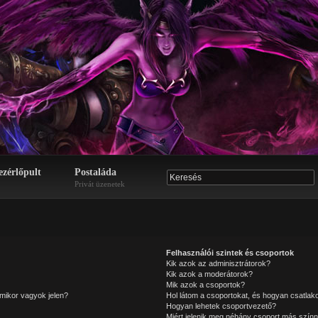
ezérlőpult
Postaláda
Privát üzenetek
Felhasználói szintek és csoportok
Kik azok az adminisztrátorok?
Kik azok a moderátorok?
Mik azok a csoportok?
mikor vagyok jelen?
Hol látom a csoportokat, és hogyan csatla
Hogyan lehetek csoportvezető?
Miért jelenik meg néhány csoport más színn