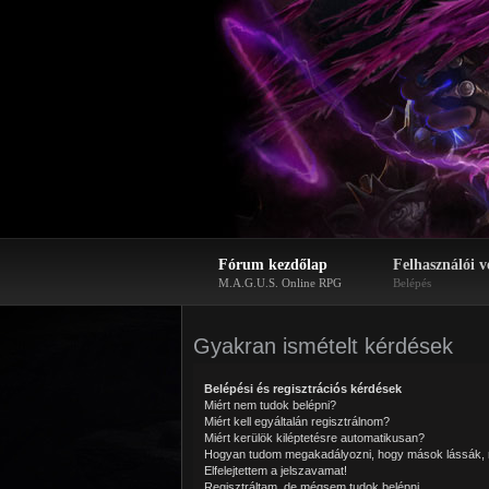
Fórum kezdőlap
Felhasználói v
M.A.G.U.S. Online RPG
Belépés
Gyakran ismételt kérdések
Belépési és regisztrációs kérdések
Miért nem tudok belépni?
Miért kell egyáltalán regisztrálnom?
Miért kerülök kiléptetésre automatikusan?
Hogyan tudom megakadályozni, hogy mások lássák, 
Elfelejtettem a jelszavamat!
Regisztráltam, de mégsem tudok belépni