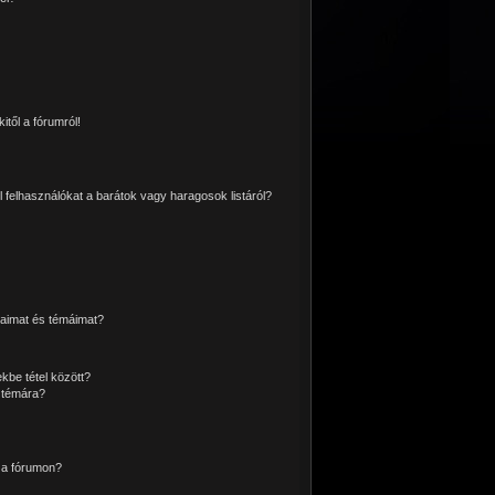
itől a fórumról!
l felhasználókat a barátok vagy haragosok listáról?
aimat és témáimat?
kbe tétel között?
 témára?
 a fórumon?