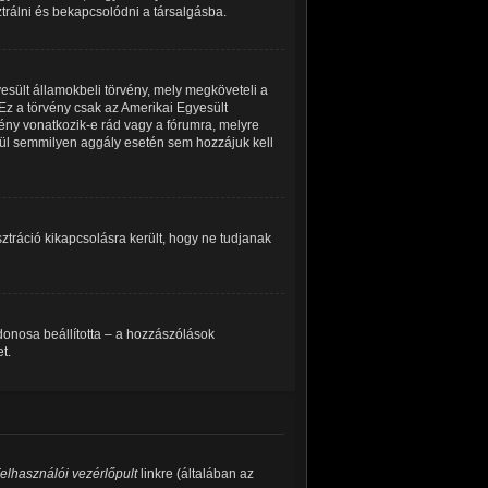
ztrálni és bekapcsolódni a társalgásba.
esült államokbeli törvény, mely megköveteli a
Ez a törvény csak az Amerikai Egyesült
ny vonatkozik-e rád vagy a fórumra, melyre
kívül semmilyen aggály esetén sem hozzájuk kell
isztráció kikapcsolásra került, hogy ne tudjanak
ajdonosa beállította – a hozzászólások
t.
elhasználói vezérlőpult
linkre (általában az