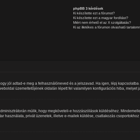
phpBB 3 kérdések
Ki készítette ezt a fórumot?
Ki készítette ezt a magyar fordítást?
Miért nem érhető el az X szolgáltatás?
Ki az illetékes a fórumon olvasható tartalo
hogy jól adtad-e meg a felhasználóneved és a jelszavad. Ha igen, lépj kapcsolatb
 a weboldal üzemeltetőjének oldalán lépett fel valamilyen konfigurációs hiba, melyet 
m adminisztrátorán múlik, hogy megköveteli-e hozzászólások küldéséhez. Mindemellet
ar használata, privát üzenetek, illetve e-mailek küldése, csatlakozás csoportokho