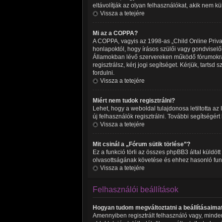
eltávolítják az olyan felhasználókat, akik nem k
Vissza a tetejére
Mi az a COPPA?
A COPPA, vagyis az 1998-as „Child Online Privac
honlapoktól, hogy írásos szülői vagy gondvisel
Államokban lévő szervereken működő fórumokra 
regisztrálsz, kérj jogi segítséget. Kérjük, tart
fordulni.
Vissza a tetejére
Miért nem tudok regisztrálni?
Lehet, hogy a weboldal tulajdonosa letiltotta az 
új felhasználók regisztrálni. További segítségért
Vissza a tetejére
Mit csinál a „Fórum sütik törlése”?
Ez a funkció törli az összes phpBB3 által küldött 
olvasottságának követése és ehhez hasonló funkc
Vissza a tetejére
Felhasználói beállítások
Hogyan tudom megváltoztatni a beállításaima
Amennyiben regisztrált felhasználó vagy, minden