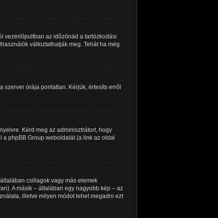
i vezérlőpultban az időzónád a tartózkodási
felhasználók változtathatják meg. Tehát ha még
 szerver órája pontatlan. Kérjük, értesíts erről
nyelvre. Kérd meg az adminisztrátort, hogy
el a phpBB Group weboldalát (a link az oldal
 általában csillagok vagy más elemek
an). A másik – általában egy nagyobb kép – az
ználata, illetve milyen módot lehet megadni ezt