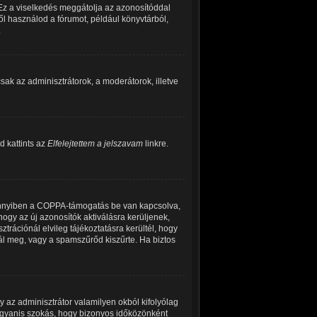
 Ez a viselkedés meggátolja az azonosítóddal
ről használod a fórumot, például könyvtárból,
.
 csak az adminisztrátorok, a moderátorok, illetve
d kattints az
Elfelejtettem a jelszavam
linkre.
Amennyiben a COPPA-támogatás be van kapcsolva,
hogy az új azonosítók aktiválásra kerüljenek,
trációnál elvileg tájékoztatásra kerültél, hogy
tál meg, vagy a spamszűrőd kiszűrte. Ha biztos
y az adminisztrátor valamilyen okból kifolyólag
 ugyanis szokás, hogy bizonyos időközönként