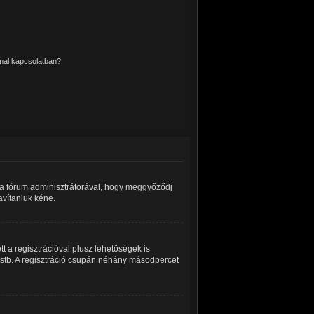
mmal kapcsolatban?
a a fórum adminisztrátorával, hogy meggyőződj
javítaniuk kéne.
t a regisztrációval plusz lehetőségek is
z stb. A regisztráció csupán néhány másodpercet