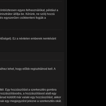
ülönböztessen egyes felhasználókat, például a
isztrátor állítja be. Kérünk, ne szólj hozzá
 és egyszerűen csökkenteni fogják a
ehetőséget). Ez a névtelen emberek nemkívánt
hez lehet, hogy előbb regisztrálnod kell. A
dtél. Egy hozzászólást a szerkesztés gombra
a hozzászólásodra, a hozzászólásod alatt egy
tánad küldött már valaki egy hozzászólást, akkor
nak egy megjegyzést jelezve a szerkesztés okát.