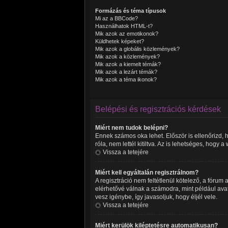
Formázás és téma típusok
Mi az a BBCode?
Használhatok HTML-t?
Mik azok az emotikonok?
Küldhetek képeket?
Mik azok a globális közlemények?
Mik azok a közlemények?
Mik azok a kiemelt témák?
Mik azok a lezárt témák?
Mik azok a téma ikonok?
Belépési és regisztrációs kérdések
Miért nem tudok belépni?
Ennek számos oka lehet. Először is ellenőrizd, 
róla, nem lettél kitiltva. Az is lehetséges, hogy
Vissza a tetejére
Miért kell egyáltalán regisztrálnom?
A regisztráció nem feltétlenül kötelező, a fóru
elérhetővé válnak a számodra, mint például avat
vesz igénybe, így javasoljuk, hogy éljél vele.
Vissza a tetejére
Miért kerülök kiléptetésre automatikusan?