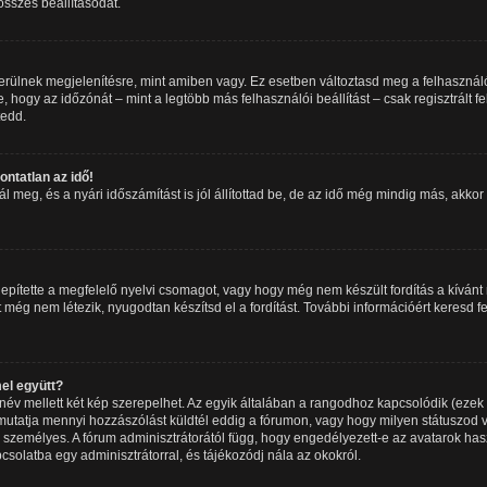
 összes beállításodat.
erülnek megjelenítésre, mint amiben vagy. Ez esetben változtasd meg a felhasználó
 hogy az időzónát – mint a legtöbb más felhasználói beállítást – csak regisztrált 
tedd.
ntatlan az idő!
meg, és a nyári időszámítást is jól állítottad be, de az idő még mindig más, akkor a
epítette a megfelelő nyelvi csomagot, vagy hogy még nem készült fordítás a kívánt 
még nem létezik, nyugodtan készítsd el a fordítást. További információért keresd f
el együtt?
év mellett két kép szerepelhet. Az egyik általában a rangodhoz kapcsolódik (ezek
utatja mennyi hozzászólást küldtél eddig a fórumon, vagy hogy milyen státuszod v
 személyes. A fórum adminisztrátorától függ, hogy engedélyezett-e az avatarok has
pcsolatba egy adminisztrátorral, és tájékozódj nála az okokról.