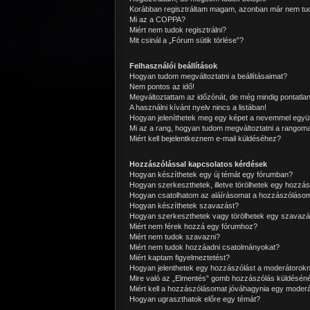
Korábban regisztráltam magam, azonban már nem tud
Mi az a COPPA?
Miért nem tudok regisztrálni?
Mit csinál a „Fórum sütik törlése”?
Felhasználói beállítások
Hogyan tudom megváltoztatni a beállításaimat?
Nem pontos az idő!
Megváltoztattam az időzónát, de még mindig pontatlan
A használni kívánt nyelv nincs a listában!
Hogyan jeleníthetek meg egy képet a nevemmel együ
Mi az a rang, hogyan tudom megváltoztatni a rangom
Miért kell bejelentkeznem e-mail küldéséhez?
Hozzászólással kapcsolatos kérdések
Hogyan készíthetek egy új témát egy fórumban?
Hogyan szerkeszthetek, illetve törölhetek egy hozzás
Hogyan csatolhatom az aláírásomat a hozzászóláso
Hogyan készíthetek szavazást?
Hogyan szerkeszthetek vagy törölhetek egy szavazá
Miért nem férek hozzá egy fórumhoz?
Miért nem tudok szavazni?
Miért nem tudok hozzáadni csatolmányokat?
Miért kaptam figyelmeztetést?
Hogyan jelenthetek egy hozzászólást a moderátorok
Mire való az „Elmentés” gomb hozzászólás küldéséné
Miért kell a hozzászólásomat jóváhagynia egy moder
Hogyan ugraszthatok előre egy témát?