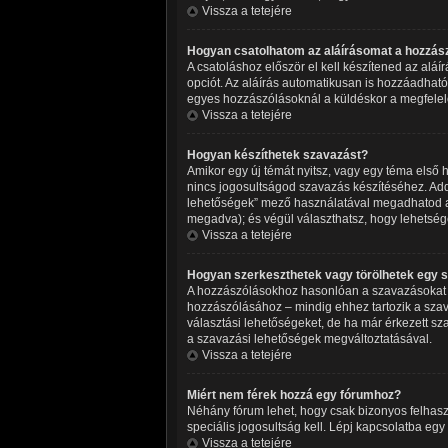
Vissza a tetejére
Hogyan csatolhatom az aláírásomat a hozzá
A csatoláshoz először el kell készítened az alá
opciót. Az aláírás automatikusan is hozzáadható
egyes hozzászólásoknál a küldéskor a megfelel
Vissza a tetejére
Hogyan készíthetek szavazást?
Amikor egy új témát nyitsz, vagy egy téma első ho
nincs jogosultságod szavazás készítéséhez. Add
lehetőségek” mező használatával megadhatod azt
megadva); és végül választhatsz, hogy lehetség
Vissza a tetejére
Hogyan szerkeszthetek vagy törölhetek egy 
A hozzászólásokhoz hasonlóan a szavazásokat is
hozzászólásához – mindig ehhez tartozik a szav
választási lehetőségeket, de ha már érkezett sz
a szavazási lehetőségek megváltoztatásával.
Vissza a tetejére
Miért nem férek hozzá egy fórumhoz?
Néhány fórum lehet, hogy csak bizonyos felhasz
speciális jogosultság kell. Lépj kapcsolatba egy
Vissza a tetejére