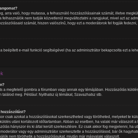
 rangomat?
meg, arra való, hogy mutassa, a felhasználó hozzászólásainak számát, illetve megk
 felhasználók nem tudják közvetlenül megváltoztatni a rangjukat, mivel azt az admin
zzászólásaid számát, hiszen valószínű, hogy ezt a moderátorok fel fogják fedezni,
 a beépített e-mail funkció segítségével (ha az adminisztrátor bekapcsolta ezt a l
ek
an?
ints a megfelelő gombra a fórumban vagy annak egy témájában. Hozzászólás küldésé
n találod meg. Például: Nyithatsz új témákat, Szavazhatsz stb.
y hozzászólást?
or csak azokat a hozzászólásokat szerkesztheted vagy törölheted, melyeket te kül
beküldés utáni korlátozott időtartamban. Abban az esetben, ha valaki már válaszolt 
zólás hányszor és ki által került szerkesztésre. Ez csak akkor fog megjelenni, ha u
y moderátor vagy egy adminisztrátor szerkesztette a hozzászólásod, bár ők hagyhat
nálók nem törölhetik a hozzászólásukat, miután már másvalaki válaszolt.