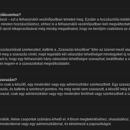
szólásomhoz?
írásod – ezt a felhasználói vezérlőpultban teheted meg. Ezután a hozzászólás küldé
 minden hozzászóláshoz, ehhez is a felhasználói vezérlőpultban kell megváltoztatno
ő opció kikapcsolásával még mindig megadhatod, hogy ne kerüljön csatolásra az a
zzászólását szerkeszted, kattints a „Szavazás készítése” fülre az üzenet mező alatt.
 meg a szavazás címét, majd legalább két választási lehetőséget mindegyiket új so
 is, hogy egy felhasználó hány választási lehetőségre szavazhat; beállíthatsz a
es legyen-e a szavazatokat megváltoztatatni.
szavazást?
 csak a készítő, egy moderátor vagy egy adminisztrátor szerkesztheti. Egy szava
azás, és kattints a
szerkeszt
gombra. Ha még senki sem szavazott, a készítő még tör
avazat, csak egy adminisztrátor vagy egy moderátor törölheti vagy szerkesztheti a 
nálók, illetve csoportok számára érhető el. A fórum megtekintéséhez, olvasásához
 moderátorral vagy egy adminisztrátorral, és kérelmezd a jogosultságot.