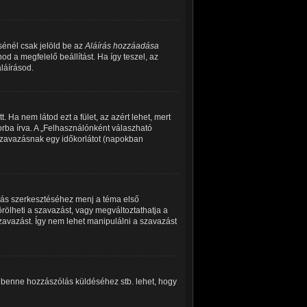
sénél csak jelöld be az
Aláírás hozzáadása
d a megfelelő beállítást. Ha így teszel, az
láírásod.
 Ha nem látod ezt a fület, az azért lehet, mert
rba írva. A „Felhasználónként válaszható
 szavazásnak egy időkorlátot (napokban
zás szerkesztéséhez menj a téma első
ölheti a szavazást, vagy megváltoztathatja a
szavazást. Így nem lehet manipulálni a szavazást
, benne hozzászólás küldéséhez stb. lehet, hogy