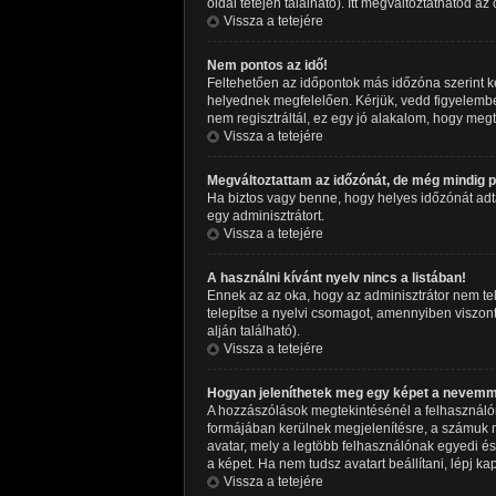
oldal tetején található). Itt megváltoztathatod az
Vissza a tetejére
Nem pontos az idő!
Feltehetően az időpontok más időzóna szerint k
helyednek megfelelően. Kérjük, vedd figyelembe,
nem regisztráltál, ez egy jó alakalom, hogy meg
Vissza a tetejére
Megváltoztattam az időzónát, de még mindig po
Ha biztos vagy benne, hogy helyes időzónát adtál 
egy adminisztrátort.
Vissza a tetejére
A használni kívánt nyelv nincs a listában!
Ennek az az oka, hogy az adminisztrátor nem tel
telepítse a nyelvi csomagot, amennyiben viszont 
alján található).
Vissza a tetejére
Hogyan jeleníthetek meg egy képet a nevemm
A hozzászólások megtekintésénél a felhasználón
formájában kerülnek megjelenítésre, a számuk m
avatar, mely a legtöbb felhasználónak egyedi és
a képet. Ha nem tudsz avatart beállítani, lépj ka
Vissza a tetejére