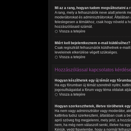
Mi az a rang, hogyan tudom megváltoztatni a
A rang, mely a felhasználók neve alatt jelenik 
moderátorokat és adminisztrátorokat. Általában a
feleslegesen a témákhoz, csak hogy növeld a ho
hozzászólásaid számát.
Vissza a tetejére
Miért kell bejelentkeznem e-mail küldéséhez?
Csak regisztrált felhasználók küldhetnek e-mailt
leveleinek elkerülése végett szükséges.
Vissza a tetejére
Hozzászólással kapcsolatos kérdés
Hogyan készíthetek egy új témát egy fórumb
Ha egy fórumban új témát szeretnél nyitni, katt
jogosultságaidat a fórum vagy téma oldalak aljá
Vissza a tetejére
Hogyan szerkeszthetek, illetve törölhetek eg
Ha nem vagy adminisztrátor vagy moderátor, akk
kattintva tudsz szerkeszteni, általában csak a 
apró szöveg fog megjelenni, mely jelzi, a hozzás
nem, ha még nem válaszolt senki, illetve ha eg
Kérjük, vedd figyelembe, hogy a normál felhasz