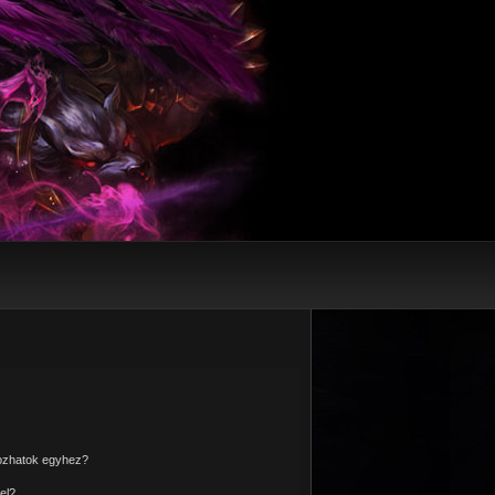
kozhatok egyhez?
el?