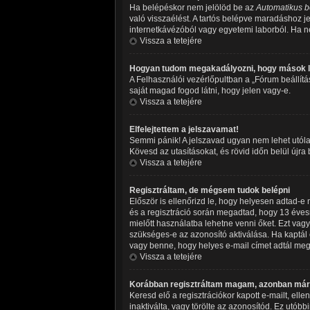
Ha belépéskor nem jelölöd be az
Automatikus b
való visszaélést. A tartós belépve maradáshoz je
internetkávézóból vagy egyetemi laborból. Ha ne
Vissza a tetejére
Hogyan tudom megakadályozni, hogy mások l
A Felhasználói vezérlőpultban a „Fórum beállításo
saját magad fogod látni, hogy jelen vagy-e.
Vissza a tetejére
Elfelejtettem a jelszavamat!
Semmi pánik! A jelszavad ugyan nem lehet utólag
Kövesd az utasításokat, és rövid időn belül újra
Vissza a tetejére
Regisztráltam, de mégsem tudok belépni
Először is ellenőrizd le, hogy helyesen adtad-
és a regisztráció során megadtad, hogy 13 évesn
mielőtt használatba lehetne venni őket. Ezt vagy
szükséges-e az azonosító aktiválása. Ha kaptál e
vagy benne, hogy helyes e-mail címet adtál meg,
Vissza a tetejére
Korábban regisztráltam magam, azonban már 
Keresd elő a regisztrációkor kapott e-mailt, ell
inaktiválta, vagy törölte az azonosítód. Ez ut