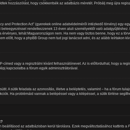
üldtek hozzászólást, hogy csökkentsék az adatbázis méretét. Próbálj meg újra regis
y and Protection Act” (gyerekek online adatvédelméről intézkedő törvény) egy egy
ői beleegyezéssel rendelkezzenek 13 éven aluli személyektől való adatgyűjtéshez. 
érvényes, tehát Magyarországon nem. Ha nem vagy biztos benne, hogy ez a törvé
sd szem előtt, hogy a phpBB Group nem tud jogi tanácsot adni, és az alább leírtakon 
IP-címed vagy a regisztrálni kívánt felhasználónevet. Az is előfordulhat, hogy a reg
 lépj kapcsolatba a fórum egyik adminisztrátorával.
sütit. A sütik feladata az azonosítás, illetve a beléptetés, valamint – ha a fórum tul
iók. Ha problémáid vannak a belépéssel vagy a kilépéssel, a sütik törlése segíthe
t?
 beállításod az adatbázisban kerül tárolásra. Ezek megváltoztatásához kattints a
F