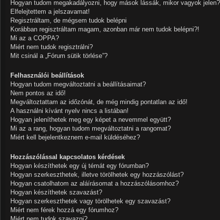
Hogyan tudom megakadályozni, hogy mások lássák, mikor vagyok jelen?
Elfelejtettem a jelszavamat!
Regisztráltam, de mégsem tudok belépni
Korábban regisztráltam magam, azonban már nem tudok belépni?!
Mi az a COPPA?
Miért nem tudok regisztrálni?
Mit csinál a „Fórum sütik törlése”?
Felhasználói beállítások
Hogyan tudom megváltoztatni a beállításaimat?
Nem pontos az idő!
Megváltoztattam az időzónát, de még mindig pontatlan az idő!
A használni kívánt nyelv nincs a listában!
Hogyan jeleníthetek meg egy képet a nevemmel együtt?
Mi az a rang, hogyan tudom megváltoztatni a rangomat?
Miért kell bejelentkeznem e-mail küldéséhez?
Hozzászólással kapcsolatos kérdések
Hogyan készíthetek egy új témát egy fórumban?
Hogyan szerkeszthetek, illetve törölhetek egy hozzászólást?
Hogyan csatolhatom az aláírásomat a hozzászólásomhoz?
Hogyan készíthetek szavazást?
Hogyan szerkeszthetek vagy törölhetek egy szavazást?
Miért nem férek hozzá egy fórumhoz?
Miért nem tudok szavazni?