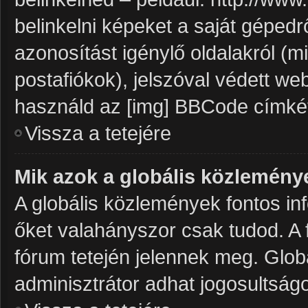
belinkelni képeket a saját gépedrő
azonosítást igénylő oldalakról (mi
postafiókok), jelszóval védett we
használd az [img] BBCode címké
Vissza a tetejére
Mik azok a globális közlemény
A globális közlemények fontos inf
őket valahányszor csak tudod. A 
fórum tetején jelennek meg. Glo
adminisztrátor adhat jogosultságo