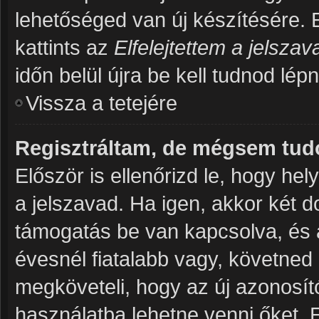
lehetőséged van új készítésére. 
kattints az
Elfelejtettem a jelsza
időn belül újra be kell tudnod lép
Vissza a tetejére
Regisztráltam, de mégsem tud
Először is ellenőrizd le, hogy h
a jelszavad. Ha igen, akkor két 
támogatás be van kapcsolva, és 
évesnél fiatalabb vagy, követned
megköveteli, hogy az új azonosító
használatba lehetne venni őket. 