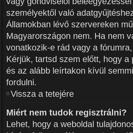
vagy gondviselői beleegyezéssel
személyektől való adatgyűjtéshez
Államokban lévő szervereken mű
Magyarországon nem. Ha nem vag
vonatkozik-e rád vagy a fórumra, m
Kérjük, tartsd szem előtt, hogy 
és az alább leírtakon kívül semm
fordulni.
Vissza a tetejére
Miért nem tudok regisztrálni?
Lehet, hogy a weboldal tulajdonosa