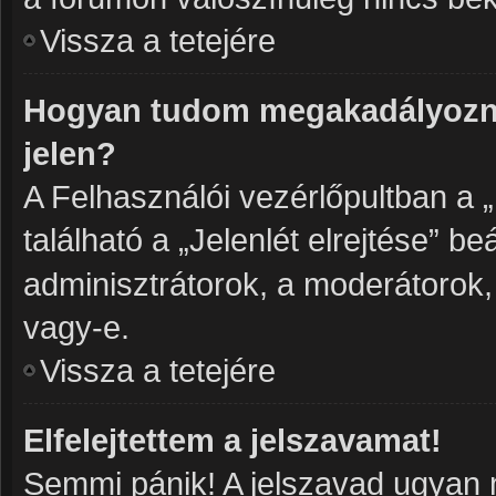
Vissza a tetejére
Hogyan tudom megakadályozni
jelen?
A Felhasználói vezérlőpultban a 
található a „Jelenlét elrejtése” be
adminisztrátorok, a moderátorok, 
vagy-e.
Vissza a tetejére
Elfelejtettem a jelszavamat!
Semmi pánik! A jelszavad ugyan n