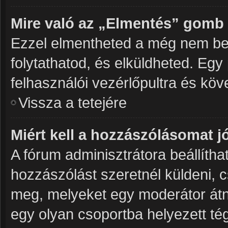
Mire való az „Elmentés” gomb
Ezzel elmentheted a még nem be
folytathatod, és elküldheted. Egy
felhasználói vezérlőpultra és kö
Vissza a tetejére
Miért kell a hozzászólásomat 
A fórum adminisztrátora beállíth
hozzászólást szeretnél küldeni, 
meg, melyeket egy moderátor átné
egy olyan csoportba helyezett tég