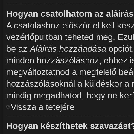
Hogyan csatolhatom az aláír
A csatoláshoz először el kell kés
vezérlőpultban teheted meg. Ezut
be az
Aláírás hozzáadása
opciót
minden hozzászóláshoz, ehhez is 
megváltoztatnod a megfelelő beáll
hozzászólásoknál a küldéskor a 
mindig megadhatod, hogy ne kerül
Vissza a tetejére
Hogyan készíthetek szavazást