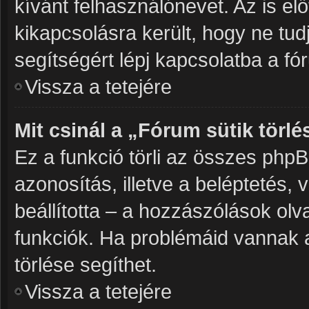
kívánt felhasználónevet. Az is elő
kikapcsolásra került, hogy ne tudj
segítségért lépj kapcsolatba a fó
Vissza a tetejére
Mit csinál a „Fórum sütik törlé
Ez a funkció törli az összes phpBB3
azonosítás, illetve a beléptetés,
beállította – a hozzászólások o
funkciók. Ha problémáid vannak a
törlése segíthet.
Vissza a tetejére