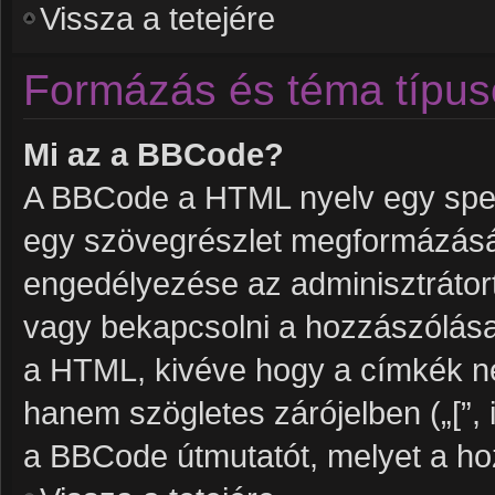
Vissza a tetejére
Formázás és téma típus
Mi az a BBCode?
A BBCode a HTML nyelv egy speci
egy szövegrészlet megformázás
engedélyezése az adminisztrátort
vagy bekapcsolni a hozzászólása
a HTML, kivéve hogy a címkék nem 
hanem szögletes zárójelben („[”, i
a BBCode útmutatót, melyet a hoz