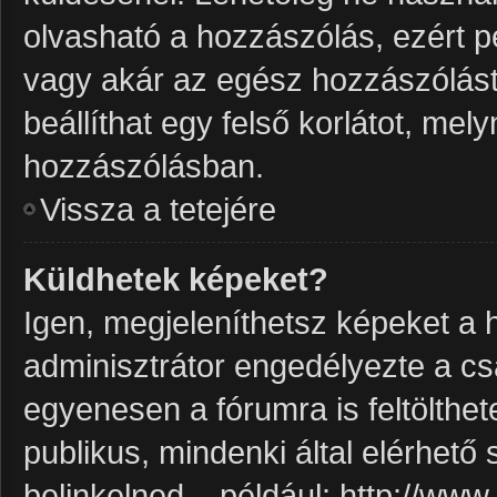
olvasható a hozzászólás, ezért p
vagy akár az egész hozzászólást 
beállíthat egy felső korlátot, me
hozzászólásban.
Vissza a tetejére
Küldhetek képeket?
Igen, megjeleníthetsz képeket a
adminisztrátor engedélyezte a c
egyenesen a fórumra is feltölthe
publikus, mindenki által elérhető
belinkelned – például: http://ww