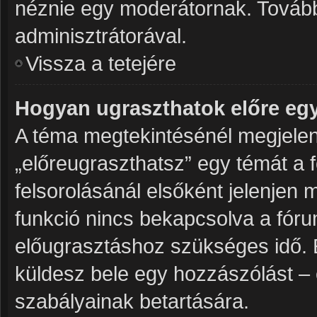
néznie egy moderátornak. További
adminisztrátorával.
Vissza a tetejére
Hogyan ugraszthatok előre eg
A téma megtekintésénél megjelenő
„előreugraszthatsz” egy témát a 
felsorolásánál elsőként jelenjen 
funkció nincs bekapcsolva a fóru
előugrasztáshoz szükséges idő. 
küldesz bele egy hozzászólást – 
szabályainak betartására.