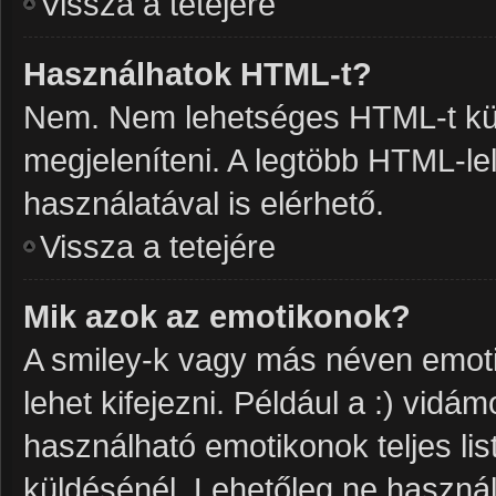
Vissza a tetejére
Használhatok HTML-t?
Nem. Nem lehetséges HTML-t kül
megjeleníteni. A legtöbb HTML-l
használatával is elérhető.
Vissza a tetejére
Mik azok az emotikonok?
A smiley-k vagy más néven emoti
lehet kifejezni. Például a :) vidám
használható emotikonok teljes li
küldésénél. Lehetőleg ne használ