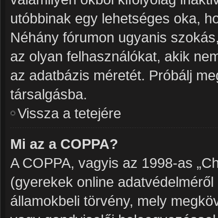
utóbbinak egy lehetséges oka, h
Néhány fórumon ugyanis szokás, 
az olyan felhasználókat, akik ne
az adatbázis méretét. Próbálj meg
társalgásba.
Vissza a tetejére
Mi az a COPPA?
A COPPA, vagyis az 1998-as „Chil
(gyerekek online adatvédelméről 
államokbeli törvény, mely megköve