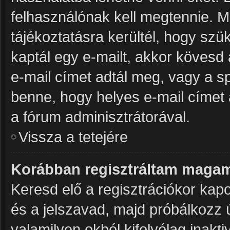
felhasználónak kell megtennie. Mi
tájékoztatásra kerültél, hogy sz
kaptál egy e-mailt, akkor kövesd 
e-mail címet adtál meg, vagy a s
benne, hogy helyes e-mail címet 
a fórum adminisztrátorával.
Vissza a tetejére
Korábban regisztráltam magam
Keresd elő a regisztrációkor kapot
és a jelszavad, majd próbálkozz 
valamilyen okból kifolyólag inakti