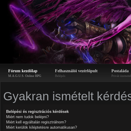
Fórum kezdőlap
Felhasználói vezérlőpult
Postaláda
M.A.G.U.S. Online RPG
Belépés
Privát üzenete
Gyakran ismételt kérdé
Belépési és regisztrációs kérdések
Miért nem tudok belépni?
Miért kell egyáltalán regisztrálnom?
Miért kerülök kiléptetésre automatikusan?