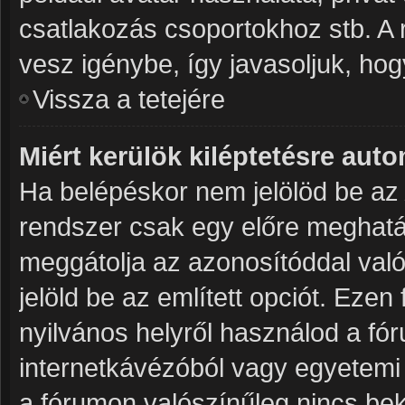
csatlakozás csoportokhoz stb. A
vesz igénybe, így javasoljuk, hogy
Vissza a tetejére
Miért kerülök kiléptetésre aut
Ha belépéskor nem jelölöd be a
rendszer csak egy előre meghatár
meggátolja az azonosítóddal való
jelöld be az említett opciót. Ezen
nyilvános helyről használod a fór
internetkávézóból vagy egyetemi 
a fórumon valószínűleg nincs bek