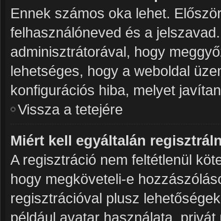
Ennek számos oka lehet. Először 
felhasználóneved és a jelszavad.
adminisztrátorával, hogy meggyőződ
lehetséges, hogy a weboldal üzeme
konfigurációs hiba, melyet javíta
Vissza a tetejére
Miért kell egyáltalán regisztrá
A regisztráció nem feltétlenül köt
hogy megköveteli-e hozzászóláso
regisztrációval plusz lehetősége
például avatar használata, privát 