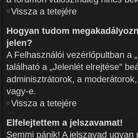
Vissza a tetejére
Hogyan tudom megakadályozni
jelen?
A Felhasználói vezérlőpultban a 
található a „Jelenlét elrejtése” be
adminisztrátorok, a moderátorok, 
vagy-e.
Vissza a tetejére
Elfelejtettem a jelszavamat!
Semmi pánik! A jelszavad ugyan n