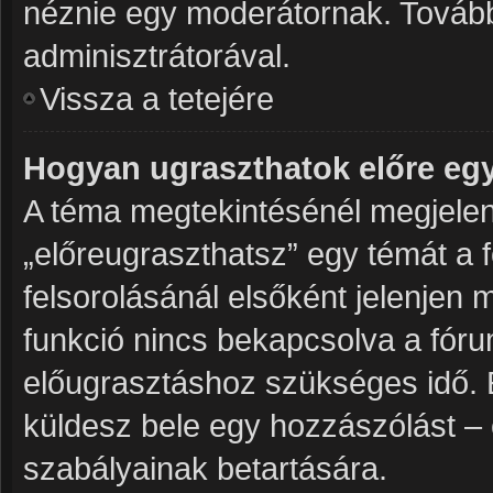
néznie egy moderátornak. További
adminisztrátorával.
Vissza a tetejére
Hogyan ugraszthatok előre eg
A téma megtekintésénél megjelenő
„előreugraszthatsz” egy témát a 
felsorolásánál elsőként jelenjen 
funkció nincs bekapcsolva a fóru
előugrasztáshoz szükséges idő. 
küldesz bele egy hozzászólást – 
szabályainak betartására.