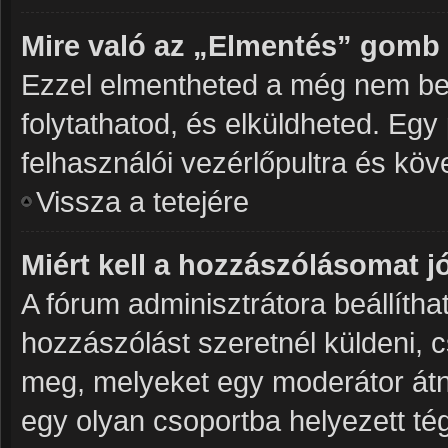
Mire való az „Elmentés” gomb
Ezzel elmentheted a még nem be
folytathatod, és elküldheted. Egy
felhasználói vezérlőpultra és kö
Vissza a tetejére
Miért kell a hozzászólásomat 
A fórum adminisztrátora beállíth
hozzászólást szeretnél küldeni, 
meg, melyeket egy moderátor átné
egy olyan csoportba helyezett tég