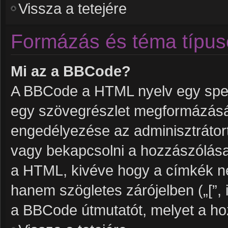
Vissza a tetejére
Formázás és téma típus
Mi az a BBCode?
A BBCode a HTML nyelv egy speci
egy szövegrészlet megformázás
engedélyezése az adminisztrátort
vagy bekapcsolni a hozzászólása
a HTML, kivéve hogy a címkék nem 
hanem szögletes zárójelben („[”, i
a BBCode útmutatót, melyet a hoz