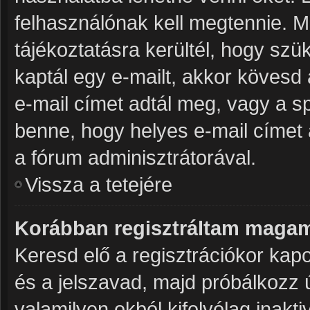
felhasználónak kell megtennie. Mi
tájékoztatásra kerültél, hogy sz
kaptál egy e-mailt, akkor kövesd 
e-mail címet adtál meg, vagy a s
benne, hogy helyes e-mail címet 
a fórum adminisztrátorával.
Vissza a tetejére
Korábban regisztráltam magam
Keresd elő a regisztrációkor kapot
és a jelszavad, majd próbálkozz 
valamilyen okból kifolyólag inakti