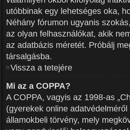
utóbbinak egy lehetséges oka, h
Néhány fórumon ugyanis szokás, 
az olyan felhasználókat, akik ne
az adatbázis méretét. Próbálj meg
társalgásba.
Vissza a tetejére
Mi az a COPPA?
A COPPA, vagyis az 1998-as „Chil
(gyerekek online adatvédelméről 
államokbeli törvény, mely megköve