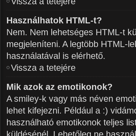
Vissza a tetejére
Használhatok HTML-t?
Nem. Nem lehetséges HTML-t kül
megjeleníteni. A legtöbb HTML-l
használatával is elérhető.
Vissza a tetejére
Mik azok az emotikonok?
A smiley-k vagy más néven emoti
lehet kifejezni. Például a :) vidám
használható emotikonok teljes li
küldésénél. Lehetőleg ne használ