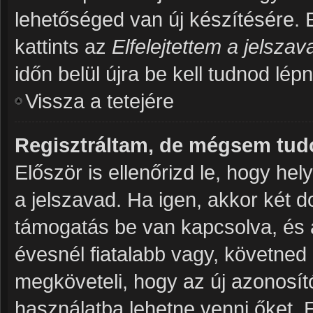
lehetőséged van új készítésére. 
kattints az
Elfelejtettem a jelsza
időn belül újra be kell tudnod lép
Vissza a tetejére
Regisztráltam, de mégsem tud
Először is ellenőrizd le, hogy h
a jelszavad. Ha igen, akkor két 
támogatás be van kapcsolva, és 
évesnél fiatalabb vagy, követned
megköveteli, hogy az új azonosító
használatba lehetne venni őket. 