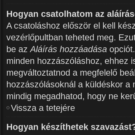
Hogyan csatolhatom az aláír
A csatoláshoz először el kell kés
vezérlőpultban teheted meg. Ezut
be az
Aláírás hozzáadása
opciót
minden hozzászóláshoz, ehhez is 
megváltoztatnod a megfelelő beáll
hozzászólásoknál a küldéskor a 
mindig megadhatod, hogy ne kerül
Vissza a tetejére
Hogyan készíthetek szavazást