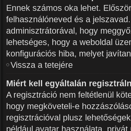
Ennek számos oka lehet. Először 
felhasználóneved és a jelszavad.
adminisztrátorával, hogy meggyőződ
lehetséges, hogy a weboldal üzeme
konfigurációs hiba, melyet javíta
Vissza a tetejére
Miért kell egyáltalán regisztrá
A regisztráció nem feltétlenül köt
hogy megköveteli-e hozzászóláso
regisztrációval plusz lehetősége
például avatar használata, privát 