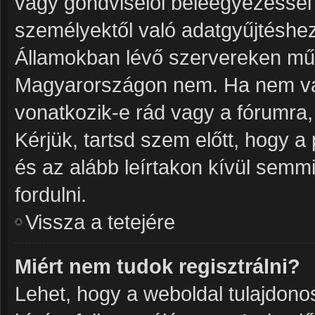
vagy gondviselői beleegyezéssel
személyektől való adatgyűjtéshez
Államokban lévő szervereken mű
Magyarországon nem. Ha nem vag
vonatkozik-e rád vagy a fórumra, m
Kérjük, tartsd szem előtt, hogy 
és az alább leírtakon kívül semm
fordulni.
Vissza a tetejére
Miért nem tudok regisztrálni?
Lehet, hogy a weboldal tulajdonosa