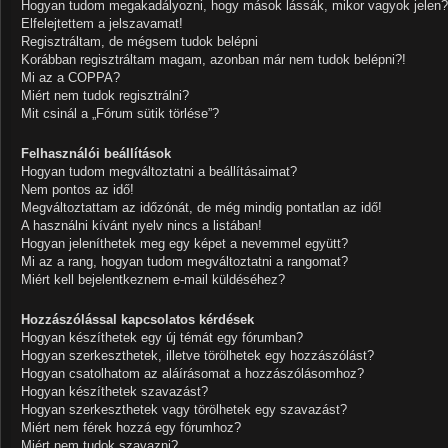
Hogyan tudom megakadályozni, hogy mások lássák, mikor vagyok jelen?
Elfelejtettem a jelszavamat!
Regisztráltam, de mégsem tudok belépni
Korábban regisztráltam magam, azonban már nem tudok belépni?!
Mi az a COPPA?
Miért nem tudok regisztrálni?
Mit csinál a „Fórum sütik törlése”?
Felhasználói beállítások
Hogyan tudom megváltoztatni a beállításaimat?
Nem pontos az idő!
Megváltoztattam az időzónát, de még mindig pontatlan az idő!
A használni kívánt nyelv nincs a listában!
Hogyan jeleníthetek meg egy képet a nevemmel együtt?
Mi az a rang, hogyan tudom megváltoztatni a rangomat?
Miért kell bejelentkeznem e-mail küldéséhez?
Hozzászólással kapcsolatos kérdések
Hogyan készíthetek egy új témát egy fórumban?
Hogyan szerkeszthetek, illetve törölhetek egy hozzászólást?
Hogyan csatolhatom az aláírásomat a hozzászólásomhoz?
Hogyan készíthetek szavazást?
Hogyan szerkeszthetek vagy törölhetek egy szavazást?
Miért nem férek hozzá egy fórumhoz?
Miért nem tudok szavazni?