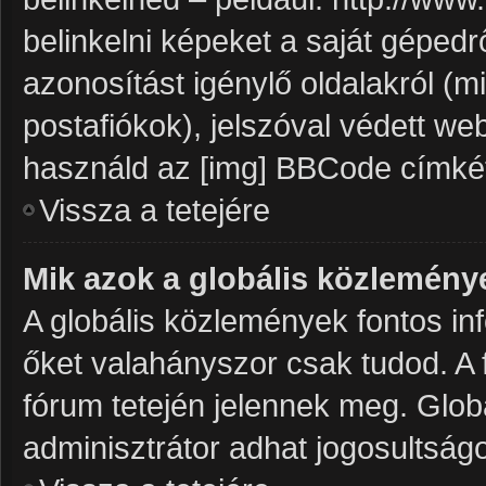
belinkelni képeket a saját gépedrő
azonosítást igénylő oldalakról (mi
postafiókok), jelszóval védett we
használd az [img] BBCode címké
Vissza a tetejére
Mik azok a globális közlemény
A globális közlemények fontos inf
őket valahányszor csak tudod. A 
fórum tetején jelennek meg. Glo
adminisztrátor adhat jogosultságo