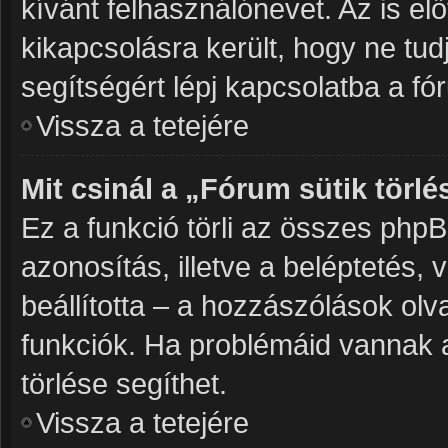
kívánt felhasználónevet. Az is elő
kikapcsolásra került, hogy ne tudj
segítségért lépj kapcsolatba a fó
Vissza a tetejére
Mit csinál a „Fórum sütik törlé
Ez a funkció törli az összes phpBB3
azonosítás, illetve a beléptetés,
beállította – a hozzászólások o
funkciók. Ha problémáid vannak a
törlése segíthet.
Vissza a tetejére