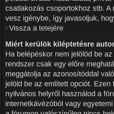
csatlakozás csoportokhoz stb. A
vesz igénybe, így javasoljuk, hogy
Vissza a tetejére
Miért kerülök kiléptetésre aut
Ha belépéskor nem jelölöd be a
rendszer csak egy előre meghatár
meggátolja az azonosítóddal való
jelöld be az említett opciót. Ezen
nyilvános helyről használod a fór
internetkávézóból vagy egyetemi 
a fórumon valószínűleg nincs bek