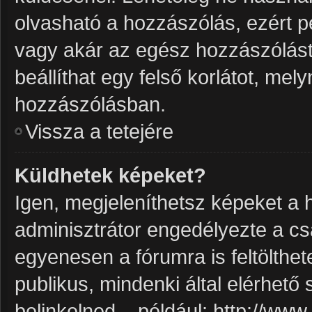
olvasható a hozzászólás, ezért p
vagy akár az egész hozzászólást 
beállíthat egy felső korlátot, me
hozzászólásban.
Vissza a tetejére
Küldhetek képeket?
Igen, megjeleníthetsz képeket a
adminisztrátor engedélyezte a c
egyenesen a fórumra is feltölthe
publikus, mindenki által elérhető
belinkelned – például: http://ww