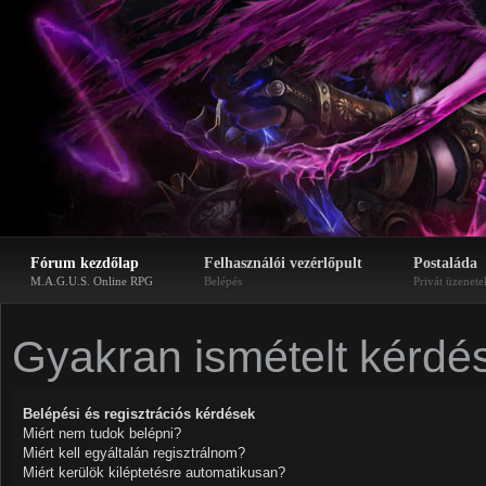
Fórum kezdőlap
Felhasználói vezérlőpult
Postaláda
M.A.G.U.S. Online RPG
Belépés
Privát üzenete
Gyakran ismételt kérdé
Belépési és regisztrációs kérdések
Miért nem tudok belépni?
Miért kell egyáltalán regisztrálnom?
Miért kerülök kiléptetésre automatikusan?