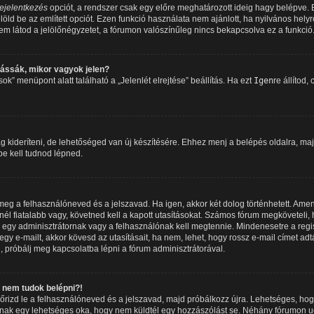
ejelentkezés
opciót, a rendszer csak egy előre meghatározott ideig hagy belépve.
löld be az említett opciót. Ezen funkció használata nem ajánlott, ha nyilvános hely
m látod a jelölőnégyzetet, a fórumon valószínűleg nincs bekapcsolva ez a funkció
ássák, mikor vagyok jelen?
k” menüpont alatt található a „Jelenlét elrejtése” beállítás. Ha ezt
Igen
re állítod,
 kideríteni, de lehetőséged van új készítésére. Ehhez menj a belépés oldalra, maj
 be kell tudnod lépned.
e meg a felhasználóneved és a jelszavad. Ha igen, akkor két dolog történhetett. 
él fiatalabb vagy, követned kell a kapott utasításokat. Számos fórum megköveteli, 
 egy adminisztrátornak vagy a felhasználónak kell megtennie. Mindenesetre a regisz
gy e-mailt, akkor kövesd az utasításait, ha nem, lehet, hogy rossz e-mail címet ad
 próbálj meg kapcsolatba lépni a fórum adminisztrátorával.
nem tudok belépni?!
enőrizd le a felhasználóneved és a jelszavad, majd próbálkozz újra. Lehetséges, hog
óbbinak egy lehetséges oka, hogy nem küldtél egy hozzászólást se. Néhány fórumon