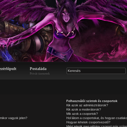
ezérlőpult
Postaláda
Privát üzenetek
Felhasználói szintek és csoportok
Kik azok az adminisztrátorok?
Kik azok a moderátorok?
Mik azok a csoportok?
mikor vagyok jelen?
Hol látom a csoportokat, és hogyan csatla
Hogyan lehetek csoportvezető?
Miért jelenik meg néhány csoport más színn