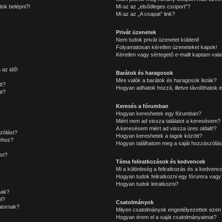
ok belépni?!
Mi az az „elsődleges csoport”?
Mi az az „A csapat” link?
Privát üzenetek
Nem tudok privát üzenetet küldeni!
Folyamatosan kéretlen üzeneteket kapok!
Kéretlen vagy sértegető e-mailt kaptam valak
 az idő!
Barátok és haragosok
Mire valók a barátok és haragosok listák?
tt?
Hogyan adhatok hozzá, illetve távolíthatok e
at?
Keresés a fórumban
Hogyan kereshetek egy fórumban?
Miért nem ad vissza találatot a keresésem?
A keresésem miért ad vissza üres oldalt!?
zólást?
Hogyan kereshetek a tagok között?
mhoz?
Hogyan találhatom meg a saját hozzászólás
st?
Téma feliratkozások és kedvencek
Mi a különbség a feliratkozás és a kedvence
Hogyan tudok feliratkozni egy fórumra vagy
Hogyan tudok leiratkozni?
nak?
l?
Csatolmányok
átornak?
Milyen csatolmányok engedélyezettek ezen
Hogyan érem el a saját csatolmányaimat?