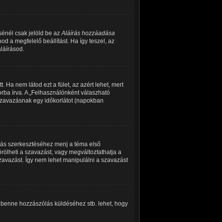
sénél csak jelöld be az
Aláírás hozzáadása
d a megfelelő beállítást. Ha így teszel, az
láírásod.
 Ha nem látod ezt a fület, az azért lehet, mert
rba írva. A „Felhasználónként válaszható
 szavazásnak egy időkorlátot (napokban
zás szerkesztéséhez menj a téma első
ölheti a szavazást, vagy megváltoztathatja a
szavazást. Így nem lehet manipulálni a szavazást
, benne hozzászólás küldéséhez stb. lehet, hogy