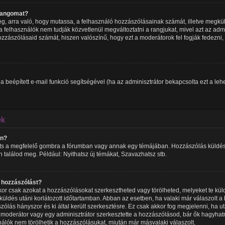
 rangomat?
meg, arra való, hogy mutassa, a felhasználó hozzászólásainak számát, illetve megk
 felhasználók nem tudják közvetlenül megváltoztatni a rangjukat, mivel azt az admin
zzászólásaid számát, hiszen valószínű, hogy ezt a moderátorok fel fogják fedezni,
 a beépített e-mail funkció segítségével (ha az adminisztrátor bekapcsolta ezt a l
ek
an?
ints a megfelelő gombra a fórumban vagy annak egy témájában. Hozzászólás küldésé
n találod meg. Például: Nyithatsz új témákat, Szavazhatsz stb.
y hozzászólást?
or csak azokat a hozzászólásokat szerkesztheted vagy törölheted, melyeket te kül
beküldés utáni korlátozott időtartamban. Abban az esetben, ha valaki már válaszolt 
zólás hányszor és ki által került szerkesztésre. Ez csak akkor fog megjelenni, ha u
y moderátor vagy egy adminisztrátor szerkesztette a hozzászólásod, bár ők hagyhat
nálók nem törölhetik a hozzászólásukat, miután már másvalaki válaszolt.