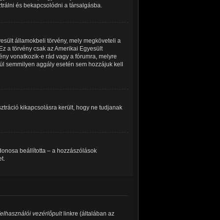
ztrálni és bekapcsolódni a társalgásba.
esült államokbeli törvény, mely megköveteli a
Ez a törvény csak az Amerikai Egyesült
ny vonatkozik-e rád vagy a fórumra, melyre
kívül semmilyen aggály esetén sem hozzájuk kell
isztráció kikapcsolásra került, hogy ne tudjanak
ajdonosa beállította – a hozzászólások
t.
elhasználói vezérlőpult
linkre (általában az