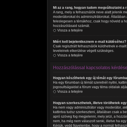
Mi az a rang, hogyan tudom megváltoztatni a
A rang, mely a felhasználók neve alatt jelenik 
moderátorokat és adminisztrátorokat. Általában a
feleslegesen a témákhoz, csak hogy növeld a ho
hozzászólásaid számát.
Vissza a tetejére
Miért kell bejelentkeznem e-mail küldéséhez?
Csak regisztrált felhasználók küldhetnek e-mailt
leveleinek elkerülése végett szükséges.
Vissza a tetejére
Hozzászólással kapcsolatos kérdés
Hogyan készíthetek egy új témát egy fórumb
Ha egy fórumban új témát szeretnél nyitni, katt
jogosultságaidat a fórum vagy téma oldalak aljá
Vissza a tetejére
Hogyan szerkeszthetek, illetve törölhetek eg
Ha nem vagy adminisztrátor vagy moderátor, akk
kattintva tudsz szerkeszteni, általában csak a 
apró szöveg fog megjelenni, mely jelzi, a hozzás
nem, ha még nem válaszolt senki, illetve ha eg
Kérjük, vedd figyelembe, hogy a normál felhasz