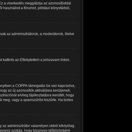
 Ez a viselkedés meggátolja az azonosítóddal
ről használod a fórumot, például könyvtárból,
.
 csak az adminisztrátorok, a moderátorok, illetve
d kattints az
Elfelejtettem a jelszavam
linkre.
Amennyiben a COPPA-támogatás be van kapcsolva,
hogy az új azonosítók aktiválásra kerüljenek,
trációnál elvileg tájékoztatásra kerültél, hogy
tál meg, vagy a spamszűrőd kiszűrte. Ha biztos
y az adminisztrátor valamilyen okból kifolyólag
 ugyanis szokás, hogy bizonyos időközönként