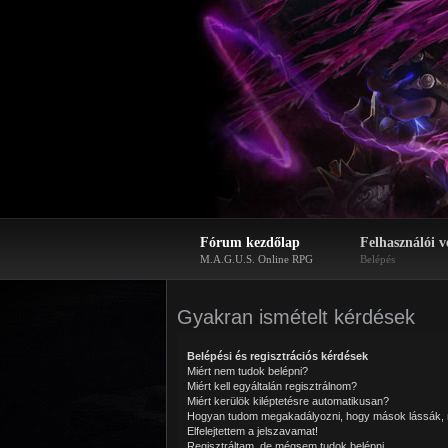
Fórum kezdőlap
Felhasználói v
M.A.G.U.S. Online RPG
Belépés
Gyakran ismételt kérdések
Belépési és regisztrációs kérdések
Miért nem tudok belépni?
Miért kell egyáltalán regisztrálnom?
Miért kerülök kiléptetésre automatikusan?
Hogyan tudom megakadályozni, hogy mások lássák, 
Elfelejtettem a jelszavamat!
Regisztráltam, de mégsem tudok belépni