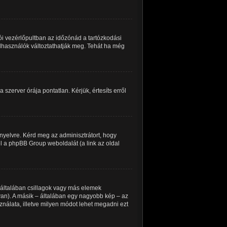
i vezérlőpultban az időzónád a tartózkodási
felhasználók változtathatják meg. Tehát ha még
 szerver órája pontatlan. Kérjük, értesíts erről
nyelvre. Kérd meg az adminisztrátort, hogy
el a phpBB Group weboldalát (a link az oldal
 általában csillagok vagy más elemek
an). A másik – általában egy nagyobb kép – az
ználata, illetve milyen módot lehet megadni ezt