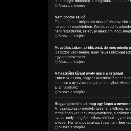
oldal tetején található). Itt megváltoztathatod az
Vissza a tetejére
Nem pontos az idő!
Feltehetően az időpontok más időzóna szerint k
helyednek megfelelően. Kérjük, vedd figyelembe,
nem regisztráltál, ez egy jó alakalom, hogy meg
Vissza a tetejére
Megváltoztattam az időzónát, de még mindig po
Ha biztos vagy benne, hogy helyes időzónát adtál 
egy adminisztrátort.
Vissza a tetejére
A használni kívánt nyelv nincs a listában!
Ennek az az oka, hogy az adminisztrátor nem tel
telepítse a nyelvi csomagot, amennyiben viszont 
alján található).
Vissza a tetejére
Hogyan jeleníthetek meg egy képet a nevemm
A hozzászólások megtekintésénél a felhasználón
formájában kerülnek megjelenítésre, a számuk m
avatar, mely a legtöbb felhasználónak egyedi és
a képet. Ha nem tudsz avatart beállítani, lépj ka
Vissza a tetejére