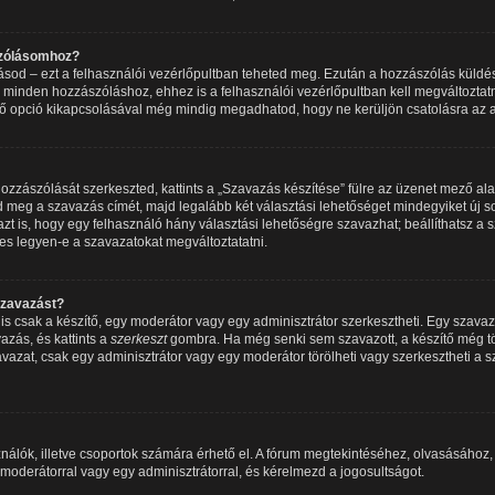
szólásomhoz?
írásod – ezt a felhasználói vezérlőpultban teheted meg. Ezután a hozzászólás küldé
 minden hozzászóláshoz, ehhez is a felhasználói vezérlőpultban kell megváltoztatno
ő opció kikapcsolásával még mindig megadhatod, hogy ne kerüljön csatolásra az a
zzászólását szerkeszted, kattints a „Szavazás készítése” fülre az üzenet mező alatt.
 meg a szavazás címét, majd legalább két választási lehetőséget mindegyiket új so
 is, hogy egy felhasználó hány választási lehetőségre szavazhat; beállíthatsz a
es legyen-e a szavazatokat megváltoztatatni.
szavazást?
 csak a készítő, egy moderátor vagy egy adminisztrátor szerkesztheti. Egy szava
azás, és kattints a
szerkeszt
gombra. Ha még senki sem szavazott, a készítő még tör
avazat, csak egy adminisztrátor vagy egy moderátor törölheti vagy szerkesztheti a 
nálók, illetve csoportok számára érhető el. A fórum megtekintéséhez, olvasásához
 moderátorral vagy egy adminisztrátorral, és kérelmezd a jogosultságot.