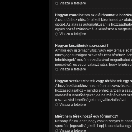
Vissza a tetejére
Hogyan csatolhatom az aláírásomat a hozzá
A csatoláshoz először el kell készítened az alá
opciót. Az aláírás automatikusan is hozzáadható
egyes hozzászólásoknál a küldéskor a megfelel
Vissza a tetejére
Hogyan készíthetek szavazást?
Amikor egy új témát nyitsz, vagy egy téma első ho
nincs jogosultságod szavazás készítéséhez. Add
lehetőségek” mező használatával megadhatod azt
megadva); és végül választhatsz, hogy lehetség
Vissza a tetejére
Hogyan szerkeszthetek vagy törölhetek egy 
A hozzászólásokhoz hasonlóan a szavazásokat is
hozzászólásához – mindig ehhez tartozik a szav
választási lehetőségeket, de ha már érkezett sz
a szavazási lehetőségek megváltoztatásával.
Vissza a tetejére
Miért nem férek hozzá egy fórumhoz?
Néhány fórum lehet, hogy csak bizonyos felhasz
speciális jogosultság kell. Lépj kapcsolatba egy
Vissza a tetejére