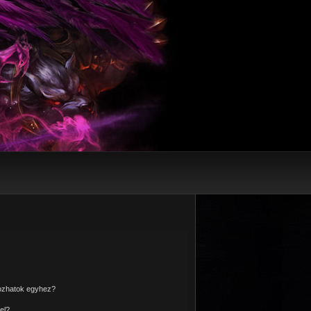
kozhatok egyhez?
el?