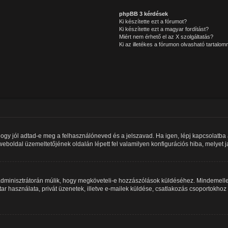
phpBB 3 kérdések
Ki készítette ezt a fórumot?
Ki készítette ezt a magyar fordítást?
Miért nem érhető el az X szolgáltatás?
Ki az illetékes a fórumon olvasható tartalo
hogy jól adtad-e meg a felhasználóneved és a jelszavad. Ha igen, lépj kapcsolatb
 a weboldal üzemeltetőjének oldalán lépett fel valamilyen konfigurációs hiba, melyet 
m adminisztrátorán múlik, hogy megköveteli-e hozzászólások küldéséhez. Mindemellet
ar használata, privát üzenetek, illetve e-mailek küldése, csatlakozás csoportokho