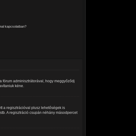
mmal kapcsolatban?
a a fórum adminisztrátorával, hogy meggyőződj
javítaniuk kéne.
t a regisztrációval plusz lehetőségek is
z stb. A regisztráció csupán néhány másodpercet