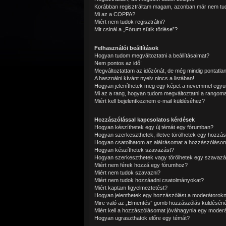
Korábban regisztráltam magam, azonban már nem tud
Mi az a COPPA?
Miért nem tudok regisztrálni?
Mit csinál a „Fórum sütik törlése”?
Felhasználói beállítások
Hogyan tudom megváltoztatni a beállításaimat?
Nem pontos az idő!
Megváltoztattam az időzónát, de még mindig pontatlan
A használni kívánt nyelv nincs a listában!
Hogyan jeleníthetek meg egy képet a nevemmel együ
Mi az a rang, hogyan tudom megváltoztatni a rangom
Miért kell bejelentkeznem e-mail küldéséhez?
Hozzászólással kapcsolatos kérdések
Hogyan készíthetek egy új témát egy fórumban?
Hogyan szerkeszthetek, illetve törölhetek egy hozzás
Hogyan csatolhatom az aláírásomat a hozzászóláso
Hogyan készíthetek szavazást?
Hogyan szerkeszthetek vagy törölhetek egy szavazá
Miért nem férek hozzá egy fórumhoz?
Miért nem tudok szavazni?
Miért nem tudok hozzáadni csatolmányokat?
Miért kaptam figyelmeztetést?
Hogyan jelenthetek egy hozzászólást a moderátorok
Mire való az „Elmentés” gomb hozzászólás küldéséné
Miért kell a hozzászólásomat jóváhagynia egy moder
Hogyan ugraszthatok előre egy témát?