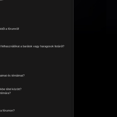
itől a fórumról!
l felhasználókat a barátok vagy haragosok listáról?
aimat és témáimat?
kbe tétel között?
 témára?
 a fórumon?