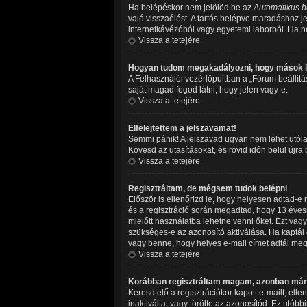
Ha belépéskor nem jelölöd be az
Automatikus b
való visszaélést. A tartós belépve maradáshoz je
internetkávézóból vagy egyetemi laborból. Ha ne
Vissza a tetejére
Hogyan tudom megakadályozni, hogy mások l
A Felhasználói vezérlőpultban a „Fórum beállításo
saját magad fogod látni, hogy jelen vagy-e.
Vissza a tetejére
Elfelejtettem a jelszavamat!
Semmi pánik! A jelszavad ugyan nem lehet utólag
Kövesd az utasításokat, és rövid időn belül újra
Vissza a tetejére
Regisztráltam, de mégsem tudok belépni
Először is ellenőrizd le, hogy helyesen adtad-
és a regisztráció során megadtad, hogy 13 évesn
mielőtt használatba lehetne venni őket. Ezt vagy
szükséges-e az azonosító aktiválása. Ha kaptál e
vagy benne, hogy helyes e-mail címet adtál meg,
Vissza a tetejére
Korábban regisztráltam magam, azonban már 
Keresd elő a regisztrációkor kapott e-mailt, ell
inaktiválta, vagy törölte az azonosítód. Ez ut