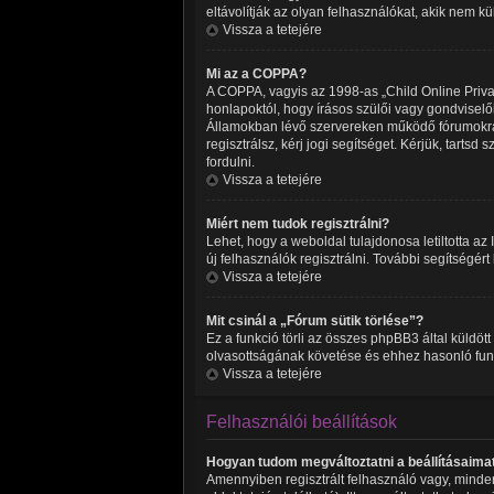
eltávolítják az olyan felhasználókat, akik nem k
Vissza a tetejére
Mi az a COPPA?
A COPPA, vagyis az 1998-as „Child Online Privac
honlapoktól, hogy írásos szülői vagy gondvisel
Államokban lévő szervereken működő fórumokra 
regisztrálsz, kérj jogi segítséget. Kérjük, tart
fordulni.
Vissza a tetejére
Miért nem tudok regisztrálni?
Lehet, hogy a weboldal tulajdonosa letiltotta az 
új felhasználók regisztrálni. További segítségért
Vissza a tetejére
Mit csinál a „Fórum sütik törlése”?
Ez a funkció törli az összes phpBB3 által küldött 
olvasottságának követése és ehhez hasonló funkc
Vissza a tetejére
Felhasználói beállítások
Hogyan tudom megváltoztatni a beállításaima
Amennyiben regisztrált felhasználó vagy, minden