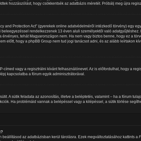
üldtek hozzászólást, hogy csökkentsék az adatbázis méretét. Próbálj meg újra regis
y and Protection Act” (gyerekek online adatvédelméről intézkedő törvény) egy egy
ői beleegyezéssel rendelkezzenek 13 éven aluli személyektől való adatgyűjtéshez. 
érvényes, tehát Magyarországon nem. Ha nem vagy biztos benne, hogy ez a törvé
sd szem előtt, hogy a phpBB Group nem tud jogi tanácsot adni, és az alább leírtakon 
IP-címed vagy a regisztrálni kívánt felhasználónevet. Az is előfordulhat, hogy a reg
 lépj kapcsolatba a fórum egyik adminisztrátorával.
sütit. A sütik feladata az azonosítás, illetve a beléptetés, valamint – ha a fórum tul
iók. Ha problémáid vannak a belépéssel vagy a kilépéssel, a sütik törlése segíthe
t?
 beállításod az adatbázisban kerül tárolásra. Ezek megváltoztatásához kattints a
F