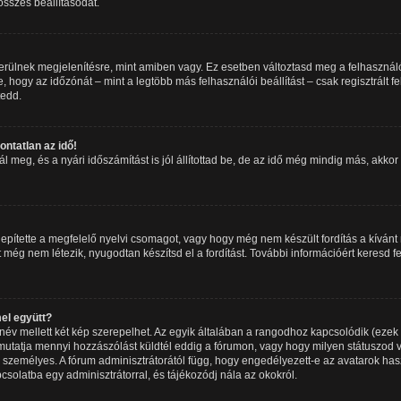
 összes beállításodat.
erülnek megjelenítésre, mint amiben vagy. Ez esetben változtasd meg a felhasználó
 hogy az időzónát – mint a legtöbb más felhasználói beállítást – csak regisztrált 
tedd.
ntatlan az idő!
meg, és a nyári időszámítást is jól állítottad be, de az idő még mindig más, akkor a
epítette a megfelelő nyelvi csomagot, vagy hogy még nem készült fordítás a kívánt 
még nem létezik, nyugodtan készítsd el a fordítást. További információért keresd f
el együtt?
év mellett két kép szerepelhet. Az egyik általában a rangodhoz kapcsolódik (ezek
utatja mennyi hozzászólást küldtél eddig a fórumon, vagy hogy milyen státuszod v
 személyes. A fórum adminisztrátorától függ, hogy engedélyezett-e az avatarok has
pcsolatba egy adminisztrátorral, és tájékozódj nála az okokról.