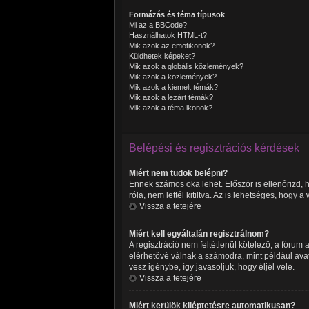
Formázás és téma típusok
Mi az a BBCode?
Használhatok HTML-t?
Mik azok az emotikonok?
Küldhetek képeket?
Mik azok a globális közlemények?
Mik azok a közlemények?
Mik azok a kiemelt témák?
Mik azok a lezárt témák?
Mik azok a téma ikonok?
Belépési és regisztrációs kérdések
Miért nem tudok belépni?
Ennek számos oka lehet. Először is ellenőrizd, 
róla, nem lettél kitiltva. Az is lehetséges, hogy
Vissza a tetejére
Miért kell egyáltalán regisztrálnom?
A regisztráció nem feltétlenül kötelező, a fóru
elérhetővé válnak a számodra, mint például avat
vesz igénybe, így javasoljuk, hogy éljél vele.
Vissza a tetejére
Miért kerülök kiléptetésre automatikusan?