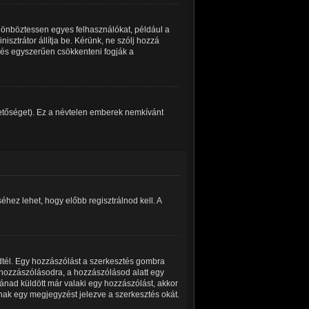
ülönböztessen egyes felhasználókat, például a
isztrátor állítja be. Kérünk, ne szólj hozzá
 és egyszerűen csökkenteni fogják a
ehetőséget). Ez a névtelen emberek nemkívánt
hez lehet, hogy előbb regisztrálnod kell. A
dtél. Egy hozzászólást a szerkesztés gombra
a hozzászólásodra, a hozzászólásod alatt egy
tánad küldött már valaki egy hozzászólást, akkor
nak egy megjegyzést jelezve a szerkesztés okát.